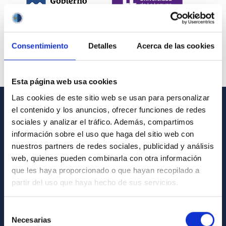
Consentimiento
Detalles
Acerca de las cookies
Esta página web usa cookies
Las cookies de este sitio web se usan para personalizar
el contenido y los anuncios, ofrecer funciones de redes
INFORMACIÓN GENERAL
sociales y analizar el tráfico. Además, compartimos
información sobre el uso que haga del sitio web con
Contacto
nuestros partners de redes sociales, publicidad y análisis
Cómo llegar al IAC
web, quienes pueden combinarla con otra información
que les haya proporcionado o que hayan recopilado a
Directorio de personal
partir del uso que haya hecho de sus servicios.
Biblioteca
Registro general
Selección
Necesarias
de