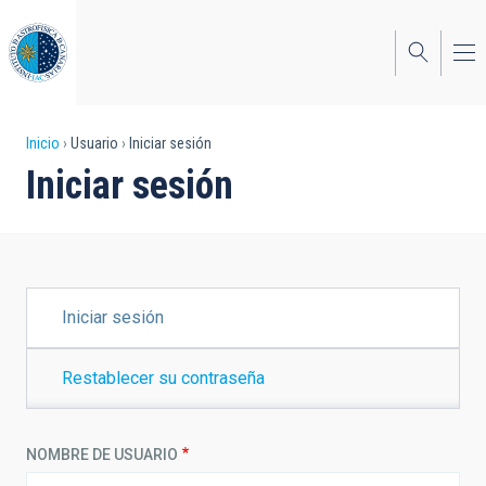
Pasar
al
contenido
principal
Sobrescribir
Inicio
Usuario
Iniciar sesión
Iniciar sesión
enlaces
de
ayuda
a
SOLAPAS
Iniciar sesión
PRINCIPALES
la
navegación
Restablecer su contraseña
NOMBRE DE USUARIO