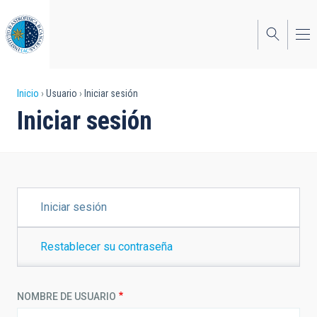
Pasar
al
contenido
principal
Sobrescribir
Inicio
Usuario
Iniciar sesión
Iniciar sesión
enlaces
de
ayuda
a
SOLAPAS
Iniciar sesión
PRINCIPALES
la
navegación
Restablecer su contraseña
NOMBRE DE USUARIO