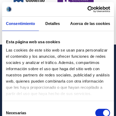
Consentimiento
Detalles
Acerca de las cookies
Esta página web usa cookies
Las cookies de este sitio web se usan para personalizar
el contenido y los anuncios, ofrecer funciones de redes
INFORMACIÓN GENERAL
sociales y analizar el tráfico. Además, compartimos
información sobre el uso que haga del sitio web con
Contacto
nuestros partners de redes sociales, publicidad y análisis
Cómo llegar al IAC
web, quienes pueden combinarla con otra información
que les haya proporcionado o que hayan recopilado a
Directorio de personal
partir del uso que haya hecho de sus servicios.
Biblioteca
Registro general
Selección
Necesarias
de