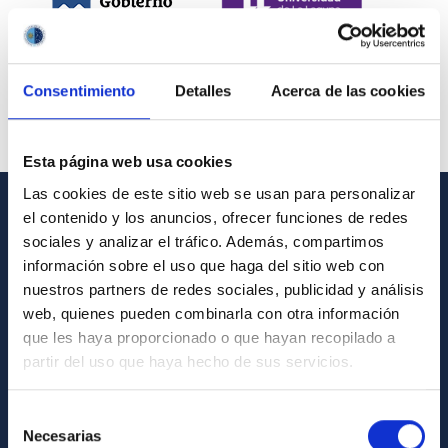
Consentimiento
Detalles
Acerca de las cookies
Esta página web usa cookies
Las cookies de este sitio web se usan para personalizar
el contenido y los anuncios, ofrecer funciones de redes
INFORMACIÓN GENERAL
sociales y analizar el tráfico. Además, compartimos
información sobre el uso que haga del sitio web con
Contacto
nuestros partners de redes sociales, publicidad y análisis
Cómo llegar al IAC
web, quienes pueden combinarla con otra información
que les haya proporcionado o que hayan recopilado a
Directorio de personal
partir del uso que haya hecho de sus servicios.
Biblioteca
Registro general
Selección
Necesarias
de