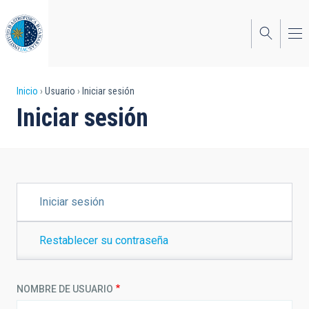
Pasar
al
contenido
principal
Sobrescribir
Inicio
Usuario
Iniciar sesión
Iniciar sesión
enlaces
de
ayuda
a
SOLAPAS
Iniciar sesión
PRINCIPALES
la
navegación
Restablecer su contraseña
NOMBRE DE USUARIO