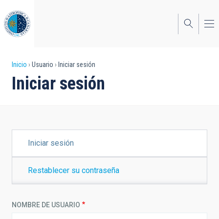
Pasar
al
contenido
principal
Sobrescribir
Inicio
Usuario
Iniciar sesión
Iniciar sesión
enlaces
de
ayuda
a
SOLAPAS
Iniciar sesión
PRINCIPALES
la
navegación
Restablecer su contraseña
NOMBRE DE USUARIO