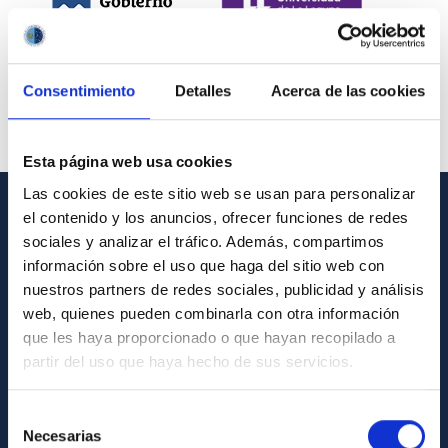
Consentimiento
Detalles
Acerca de las cookies
Esta página web usa cookies
Las cookies de este sitio web se usan para personalizar
el contenido y los anuncios, ofrecer funciones de redes
INFORMACIÓN GENERAL
sociales y analizar el tráfico. Además, compartimos
información sobre el uso que haga del sitio web con
Contacto
nuestros partners de redes sociales, publicidad y análisis
Cómo llegar al IAC
web, quienes pueden combinarla con otra información
que les haya proporcionado o que hayan recopilado a
Directorio de personal
partir del uso que haya hecho de sus servicios.
Biblioteca
Registro general
Selección
Necesarias
de