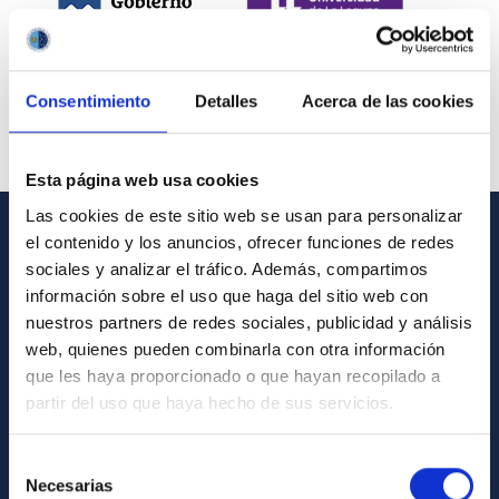
Consentimiento
Detalles
Acerca de las cookies
Esta página web usa cookies
Las cookies de este sitio web se usan para personalizar
el contenido y los anuncios, ofrecer funciones de redes
INFORMACIÓN GENERAL
sociales y analizar el tráfico. Además, compartimos
información sobre el uso que haga del sitio web con
Contacto
nuestros partners de redes sociales, publicidad y análisis
Cómo llegar al IAC
web, quienes pueden combinarla con otra información
que les haya proporcionado o que hayan recopilado a
Directorio de personal
partir del uso que haya hecho de sus servicios.
Biblioteca
Registro general
Selección
Necesarias
de