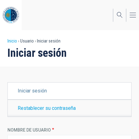
Pasar
al
contenido
principal
Sobrescribir
Inicio
Usuario
Iniciar sesión
Iniciar sesión
enlaces
de
ayuda
a
SOLAPAS
Iniciar sesión
PRINCIPALES
la
navegación
Restablecer su contraseña
NOMBRE DE USUARIO