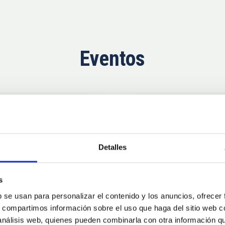
Eventos
Ahora
11
10
Detalles
AUG
26
AUG
2
s
b se usan para personalizar el contenido y los anuncios, ofrecer
CONGRESO
s, compartimos información sobre el uso que haga del sitio web 
se Agosto 2026
Substellar Astrop
 análisis web, quienes pueden combinarla con otra información q