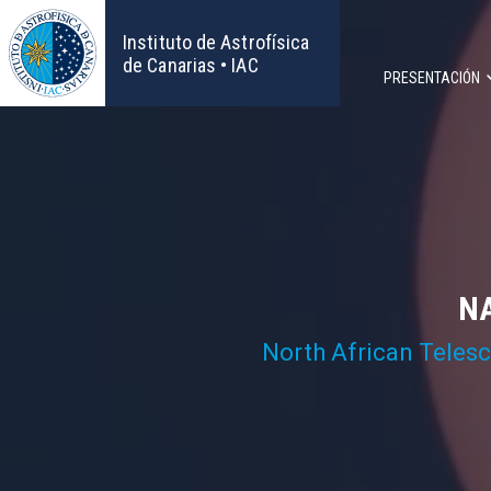
Pasar
al
Instituto de Astrofísica
contenido
de Canarias • IAC
PRESENTACIÓN
principal
Navega
principa
NA
North African Teles