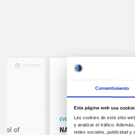
Próximas
08
Consentimiento
6
AUG
26
Esta página web usa cookie
Las cookies de este sitio we
EVENTO ASTRONÓMICO
y analizar el tráfico. Ademá
hool of
NATE en Palencia - Eclip
redes sociales, publicidad y