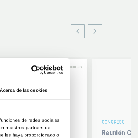
Próximas
14
Acerca de las cookies
6
AUG
26
 funciones de redes sociales
CONGRESO
con nuestros partners de
hysics 2026
Reunión Con
ue les haya proporcionado o