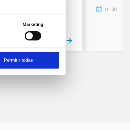
01:00
01
Marketing
Permitir todas