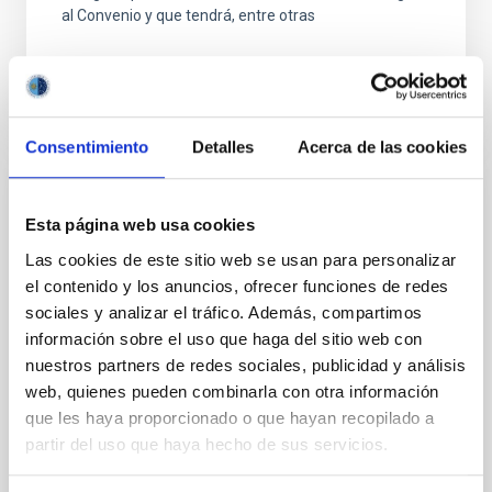
al Convenio y que tendrá, entre otras
Consentimiento
Detalles
Acerca de las cookies
FIJO TURNO LIBRE
Esta página web usa cookies
UN CONTRATO - TÉCNICO/A
Las cookies de este sitio web se usan para personalizar
MANTENIMIENTO GENERAL
el contenido y los anuncios, ofrecer funciones de redes
OBSERVATORIOS (ORM-LA PALMA) - FIJO
sociales y analizar el tráfico. Además, compartimos
LABORAL -PS-2026-031
información sobre el uso que haga del sitio web con
nuestros partners de redes sociales, publicidad y análisis
Se convoca proceso selectivo para el ingreso, como
web, quienes pueden combinarla con otra información
personal laboral fijo, de un puesto de trabajo con la
categoría profesional de Técnico/a Mantenimiento
que les haya proporcionado o que hayan recopilado a
General, acogido a Convenio y que tendrá
partir del uso que haya hecho de sus servicios.