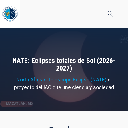
Pasar
al
contenido
principal
NATE: Eclipses totales de Sol (2026-
2027)
North African Telescope Eclipse (NATE)
el
proyecto del IAC que une ciencia y sociedad