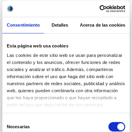
Consentimiento
Detalles
Acerca de las cookies
FIJO TURNO LIBRE
UN CONTRATO - TÉCNICO/A DE TALLER -
Esta página web usa cookies
ESPECIALIDAD MECÁNICA- FIJO
Las cookies de este sitio web se usan para personalizar
LABORAL - PS-2026-032
el contenido y los anuncios, ofrecer funciones de redes
sociales y analizar el tráfico. Además, compartimos
Se convoca proceso selectivo para el ingreso, como
personal laboral fijo, de un puesto de trabajo con la
información sobre el uso que haga del sitio web con
categoría profesional de Técnico/a de Taller, acogido
nuestros partners de redes sociales, publicidad y análisis
al Convenio y que tendrá, entre otras
web, quienes pueden combinarla con otra información
que les haya proporcionado o que hayan recopilado a
partir del uso que haya hecho de sus servicios.
Selección
Necesarias
de