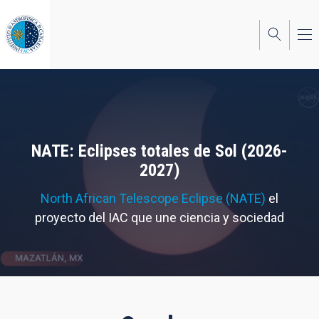
Pasar
al
contenido
principal
NATE: Eclipses totales de Sol (2026-
2027)
North African Telescope Eclipse (NATE)
el
proyecto del IAC que une ciencia y sociedad