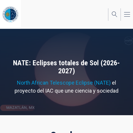
Pasar
al
contenido
principal
NATE: Eclipses totales de Sol (2026-
2027)
North African Telescope Eclipse (NATE)
el
proyecto del IAC que une ciencia y sociedad