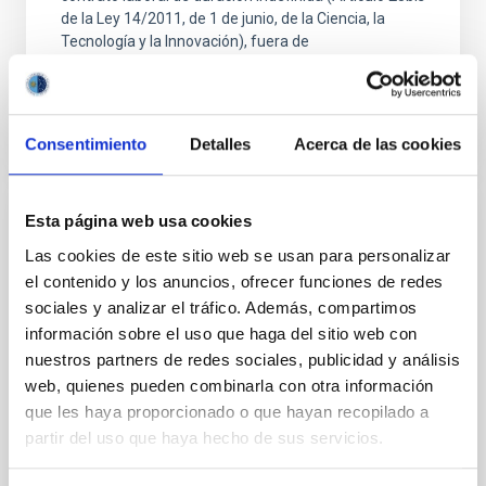
de la Ley 14/2011, de 1 de junio, de la Ciencia, la
Tecnología y la Innovación), fuera de
Consentimiento
Detalles
Acerca de las cookies
Esta página web usa cookies
FIJO TURNO LIBRE
Las cookies de este sitio web se usan para personalizar
UN CONTRATO - TÉCNICO/A DE TALLER -
el contenido y los anuncios, ofrecer funciones de redes
ESPECIALIDAD MECÁNICA- FIJO
sociales y analizar el tráfico. Además, compartimos
LABORAL - PS-2026-032
información sobre el uso que haga del sitio web con
nuestros partners de redes sociales, publicidad y análisis
Se convoca proceso selectivo para el ingreso, como
personal laboral fijo, de un puesto de trabajo con la
web, quienes pueden combinarla con otra información
categoría profesional de Técnico/a de Taller, acogido
que les haya proporcionado o que hayan recopilado a
al Convenio y que tendrá, entre otras
partir del uso que haya hecho de sus servicios.