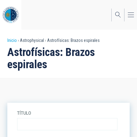
Pasar
al
contenido
principal
Sobrescribir
Inicio
Astrophysical
Astrofísicas: Brazos espirales
Astrofísicas: Brazos
enlaces
espirales
de
ayuda
a
la
navegación
TÍTULO