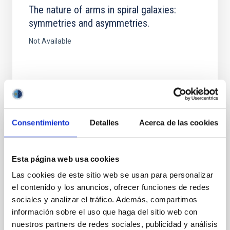
The nature of arms in spiral galaxies:
symmetries and asymmetries.
Not Available
Consentimiento
Detalles
Acerca de las cookies
PUBLICACIÓN
What do we really know about Spiral
Esta página web usa cookies
Galaxy Morphology
Las cookies de este sitio web se usan para personalizar
stronomers have long learned to classify spirals in
el contenido y los anuncios, ofrecer funciones de redes
terms of their morphological features, primarily their
sociales y analizar el tráfico. Además, compartimos
bulges, discs, and bars. In addition other properties...
información sobre el uso que haga del sitio web con
nuestros partners de redes sociales, publicidad y análisis