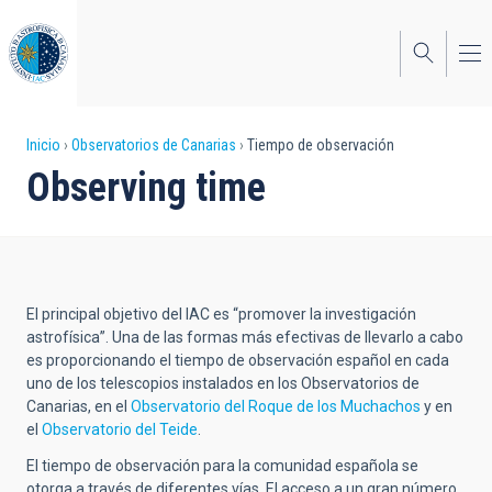
Pasar
al
contenido
principal
Sobrescribir
Inicio
Observatorios de Canarias
Tiempo de observación
Observing time
enlaces
de
ayuda
a
El principal objetivo del IAC es “promover la investigación
la
astrofísica”. Una de las formas más efectivas de llevarlo a cabo
es proporcionando el tiempo de observación español en cada
navegación
uno de los telescopios instalados en los Observatorios de
Canarias, en el
Observatorio del Roque de los Muchachos
y en
el
Observatorio del Teide
.
El tiempo de observación para la comunidad española se
otorga a través de diferentes vías. El acceso a un gran número