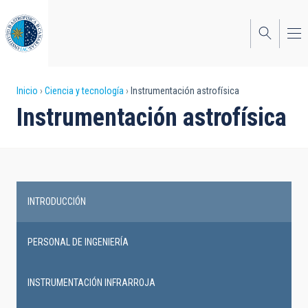
Pasar
al
contenido
principal
Sobrescribir
Inicio
Ciencia y tecnología
Instrumentación astrofísica
Instrumentación astrofísica
enlaces
de
ayuda
a
INTRODUCCIÓN
la
Main
navegación
navigation
PERSONAL DE INGENIERÍA
INSTRUMENTACIÓN INFRARROJA