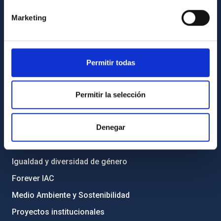
Cómo llegar al IAC
Marketing
Directorio de personal
Biblioteca
Permitir todas
Registro general
INFORMACIÓN INSTITUCIONAL
Permitir la selección
Legislación
Denegar
Transparencia
Código ético y política antifraude
Igualdad y diversidad de género
Forever IAC
Medio Ambiente y Sostenibilidad
Proyectos institucionales