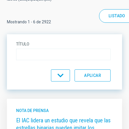
LISTADO
Mostrando 1 - 6 de 2922
TÍTULO
DESCRIPCIÓN
TIPO
NOTA DE PRENSA
El IAC lidera un estudio que revela que las
estrellas binarias pueden imitar los
TEMÁTICA