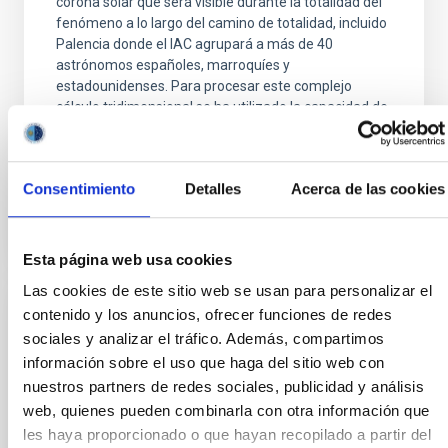
corona solar que será visible durante la totalidad del
fenómeno a lo largo del camino de totalidad, incluido
Palencia donde el IAC agrupará a más de 40
astrónomos españoles, marroquíes y
estadounidenses. Para procesar este complejo
cálculo tridimensional se ha utilizado la capacidad de
cómputo del Nodo de supercomputación
Fecha de publicación
31/07/2026 - 08:41:00
Consentimiento
Detalles
Acerca de las cookies
Esta página web usa cookies
Las cookies de este sitio web se usan para personalizar el
contenido y los anuncios, ofrecer funciones de redes
NOTA DE PRENSA
sociales y analizar el tráfico. Además, compartimos
El IAC impulsa la formación en
información sobre el uso que haga del sitio web con
comunicaciones cuánticas en el marco del
nuestros partners de redes sociales, publicidad y análisis
proyecto CELESTE
web, quienes pueden combinarla con otra información que
les haya proporcionado o que hayan recopilado a partir del
El curso, impartido por Hannah Thiel, investigadora