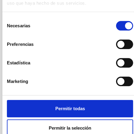
uso que haya hecho de sus servicios.
del Vigo Quantum Communication Center, reunió al
personal del Instituto en torno a los fundamentos,
aplicaciones y retos tecnológicos de las
Selección
comunicaciones cuánticas y la distribución cuántica
Necesarias
de
de claves. El Instituto de Astrofísica de Canarias (IAC)
consentimiento
celebró los días 28 y 29 de julio un curso
especializado en comunicaciones cuánticas,
Preferencias
organizado a invitación del Laboratorio de
Comunicaciones Ópticas en Espacio Libre del
proyecto CELESTE. La formación, impartida por la
Estadística
investigadora Hannah Thiel, del Vigo Quantum
Communication Center de la
Marketing
Fecha de publicación
30/07/2026 - 15:01:01
Permitir todas
Permitir la selección
Un grupo de internos del Centro