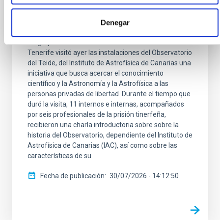
Penitenciario de Tenerife conoce in situ la
Denegar
labor del Observatorio del Teide
Un grupo de internos del Centro Penitenciario de
Tenerife visitó ayer las instalaciones del Observatorio
del Teide, del Instituto de Astrofísica de Canarias una
iniciativa que busca acercar el conocimiento
científico y la Astronomía y la Astrofísica a las
personas privadas de libertad. Durante el tiempo que
duró la visita, 11 internos e internas, acompañados
por seis profesionales de la prisión tinerfeña,
recibieron una charla introductoria sobre sobre la
historia del Observatorio, dependiente del Instituto de
Astrofísica de Canarias (IAC), así como sobre las
características de su
Fecha de publicación
30/07/2026 - 14:12:50