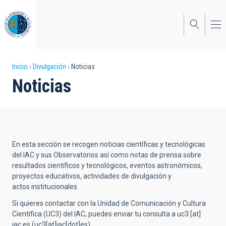
Pasar
al
contenido
principal
Sobrescribir
Inicio
Divulgación
Noticias
Noticias
enlaces
de
ayuda
a
En esta sección se recogen noticias científicas y tecnológicas
la
del IAC y sus Observatorios así como notas de prensa sobre
resultados científicos y tecnológicos, eventos astronómicos,
navegación
proyectos educativos, actividades de divulgación y
actos institucionales.
Si quieres contactar con la Unidad de Comunicación y Cultura
Científica (UC3) del IAC, puedes enviar tu consulta a
uc3
[at]
iac.es
(uc3[at]iac[dot]es)