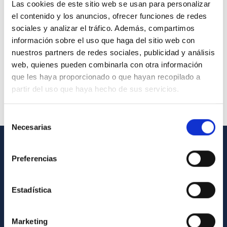
Las cookies de este sitio web se usan para personalizar
el contenido y los anuncios, ofrecer funciones de redes
sociales y analizar el tráfico. Además, compartimos
información sobre el uso que haga del sitio web con
nuestros partners de redes sociales, publicidad y análisis
web, quienes pueden combinarla con otra información
que les haya proporcionado o que hayan recopilado a
partir del uso que haya hecho de sus servicios.
Selección
Necesarias
de
consentimiento
INFORMACIÓN GENERAL
Preferencias
Contacto
Estadística
Cómo llegar al IAC
Directorio de personal
Marketing