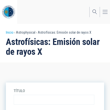
Pasar
al
contenido
principal
Sobrescribir
Inicio
Astrophysical
Astrofísicas: Emisión solar de rayos X
Astrofísicas: Emisión solar
enlaces
de rayos X
de
ayuda
a
la
navegación
TÍTULO