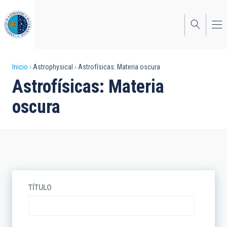
Pasar
al
contenido
principal
Sobrescribir
Inicio
Astrophysical
Astrofísicas: Materia oscura
Astrofísicas: Materia
enlaces
oscura
de
ayuda
a
la
navegación
TÍTULO