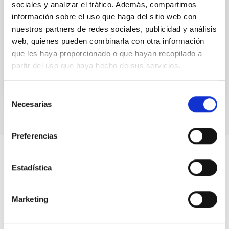
sociales y analizar el tráfico. Además, compartimos
We report a rotational light curve and Fourier baseline
información sobre el uso que haga del sitio web con
model for the Jupiter Trojan (15094) Polymele, a
nuestros partners de redes sociales, publicidad y análisis
primary target of the NASA Lucy mission, obtained
web, quienes pueden combinarla con otra información
on...
que les haya proporcionado o que hayan recopilado a
partir del uso que haya hecho de sus servicios.
Selección
Necesarias
de
consentimiento
Preferencias
Estadística
Marketing