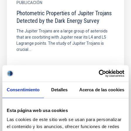
PUBLICACIÓN
Photometric Properties of Jupiter Trojans
Detected by the Dark Energy Survey
The Jupiter Trojans are a large group of asteroids
that are coorbiting with Jupiter near its L4 and L5
Lagrange points. The study of Jupiter Trojans is
crucial...
Consentimiento
Detalles
Acerca de las cookies
PUBLICACIÓN
Esta página web usa cookies
Rotational Light Curve and Photometric
Baseline of (15094) Polymele in Support
Las cookies de este sitio web se usan para personalizar
of the Lucy Mutual Event Campaign
el contenido y los anuncios, ofrecer funciones de redes