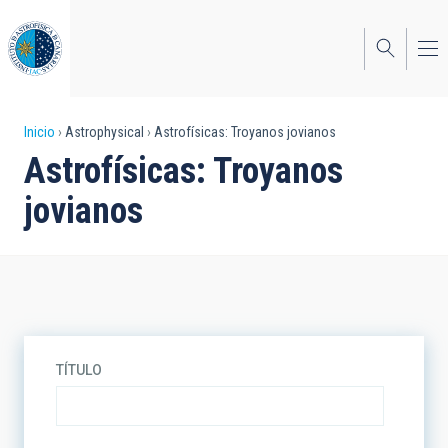
Pasar
al
contenido
principal
Sobrescribir
Inicio
Astrophysical
Astrofísicas: Troyanos jovianos
Astrofísicas: Troyanos
enlaces
jovianos
de
ayuda
a
la
navegación
TÍTULO