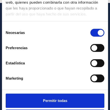
web, quienes pueden combinarla con otra información
que les haya proporcionado o que hayan recopilado a
partir del uso que haya hecho de sus servicios.
INFORMACIÓN GENERAL
Selección
Contacto
Necesarias
de
Cómo llegar al IAC
consentimiento
Directorio de personal
Preferencias
Biblioteca
Registro general
Estadística
INFORMACIÓN INSTITUCIONAL
Marketing
Legislación
Transparencia
Permitir todas
Código ético y política antifraude
Igualdad y diversidad de género