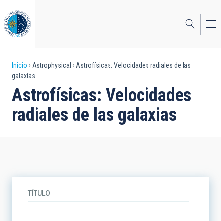
Pasar
al
contenido
principal
Sobrescribir
Inicio
Astrophysical
Astrofísicas: Velocidades radiales de las
galaxias
enlaces
Astrofísicas: Velocidades
de
radiales de las galaxias
ayuda
a
la
navegación
TÍTULO