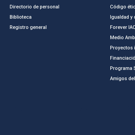
Directorio de personal
Código étic
Biblioteca
Igualdad y 
Registro general
Forever IA
Medio Ambi
Proyectos i
Financiaci
Programa 
Amigos del
PostFooter > Newsletter link