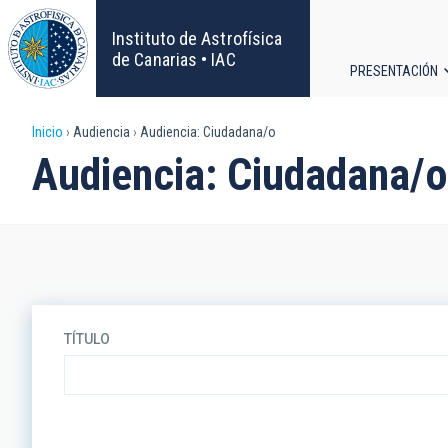
Pasar
al
Instituto de Astrofísica
contenido
de Canarias • IAC
PRESENTACIÓN
principal
Navega
Sobrescribir
Inicio
Audiencia
Audiencia: Ciudadana/o
principa
Audiencia: Ciudadana/o
enlaces
de
ayuda
a
TÍTULO
la
navegación