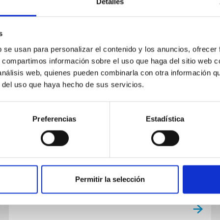
Detalles
s
b se usan para personalizar el contenido y los anuncios, ofrecer
NOTICIA
s, compartimos información sobre el uso que haga del sitio web 
Charla pública: «Ondas
 análisis web, quienes pueden combinarla con otra información q
r del uso que haya hecho de sus servicios.
gravitacionales. Los sonidos del
Universo»
Preferencias
Estadística
Mañana viernes, 22 de noviembre, a las 19
horas, en el Museo de la Ciencia y el Cosmos,
de Museos de Tenerife, tendrá lugar la charla
divulgativa “Ondas...
Permitir la selección