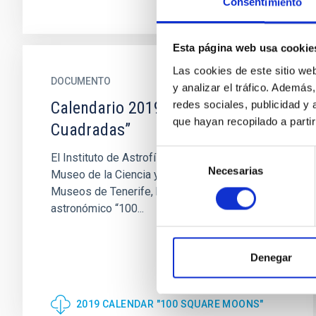
Consentimiento
Esta página web usa cookie
Las cookies de este sitio we
DOCUMENTO
y analizar el tráfico. Ademá
Calendario 2019 “100 Lunas
redes sociales, publicidad y
que hayan recopilado a parti
Cuadradas”
Selección
El Instituto de Astrofísica de Canarias (IAC) y el
Necesarias
de
Museo de la Ciencia y el Cosmos (MCC), de
consentimiento
Museos de Tenerife, han editado el calendario
astronómico “100...
Denegar
2019 CALENDAR "100 SQUARE MOONS"