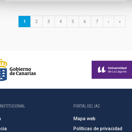
Página
1
Página
2
Página
3
Página
4
Página
5
Página
6
Página
7
Siguiente
›
última
»
actual
página
página
INSTITUCIONAL
PORTAL DEL IAC
n
Mapa web
cia
Políticas de privacidad