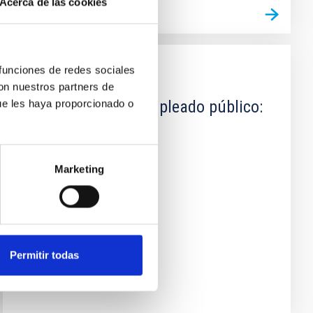
Acerca de las cookies
 funciones de redes sociales
DOCUMENTO
con nuestros partners de
Compatibilidad empleado público:
ue les haya proporcionado o
A. S. Oria
Marketing
Permitir todas