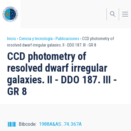
Pasar
al
contenido
principal
Sobrescribir
Inicio
Ciencia y tecnología
Publicaciones
CCD photometry of
resolved dwarf irregular galaxies. II - DDO 187. III - GR 8
enlaces
CCD photometry of
de
resolved dwarf irregular
ayuda
galaxies. II - DDO 187. III -
a
GR 8
la
navegación
Bibcode
1988A&AS...74..367A