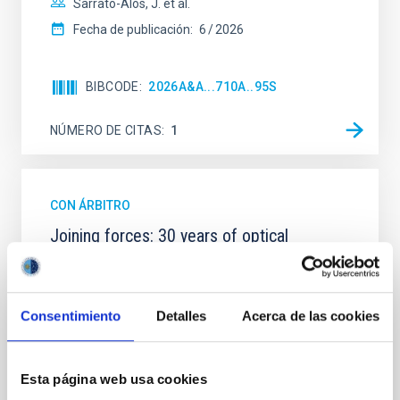
Sarrato-Alós, J. et al.
Fecha de publicación:
6
2026
BIBCODE
2026A&A...710A..95S
NÚMERO DE CITAS
1
CON ÁRBITRO
Joining forces: 30 years of optical
monitoring of the Einstein Cross
We present extended optical monitoring of the
quadruply-imaged gravitationally lensed quasar QSO
Consentimiento
Detalles
Acerca de las cookies
2237+0305, the Einstein Cross, including
observations from different observatories in both
hemispheres and using a new photometric
Esta página web usa cookies
technique. This technique uses a region far enough