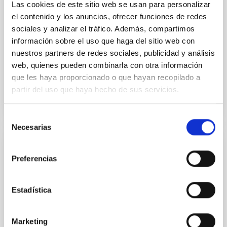
from the lens system to accurately determine the
Las cookies de este sitio web se usan para personalizar
sky background level
el contenido y los anuncios, ofrecer funciones de redes
sociales y analizar el tráfico. Además, compartimos
Shalyapin, V. N. et al.
información sobre el uso que haga del sitio web con
Fecha de publicación:
6
2026
nuestros partners de redes sociales, publicidad y análisis
web, quienes pueden combinarla con otra información
que les haya proporcionado o que hayan recopilado a
BIBCODE
2026A&A...710A..70S
partir del uso que haya hecho de sus servicios.
NÚMERO DE CITAS
0
Selección
Necesarias
de
consentimiento
CON ÁRBITRO
Preferencias
CONCERTO: Forward modelling of
interferograms for calibration
Estadística
Context. The CarbON [CII] line in post-rEionisation and
ReionisaTiOn epoch (CONCERTO) instrument was a
low-resolution mapping Fourier-transform
Marketing