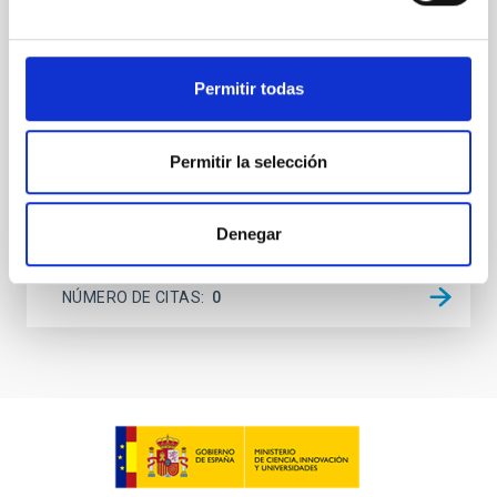
spectrometer based on lumped-element kinetic
inductance detector (LEKID) technology that
operated at 130-310 GHz. It was installed on the 12-
meter APEX telescope in Chile in April 2021 and
Permitir todas
operated until
Lundgren, A. et al.
Permitir la selección
Fecha de publicación:
6
2026
Denegar
BIBCODE
2026A&A...710A.230L
NÚMERO DE CITAS
0