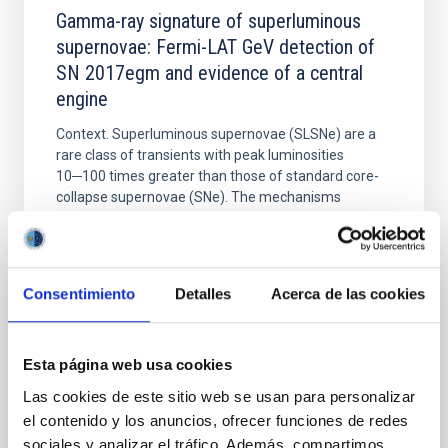
Gamma-ray signature of superluminous
supernovae: Fermi-LAT GeV detection of
SN 2017egm and evidence of a central
engine
Context. Superluminous supernovae (SLSNe) are a
rare class of transients with peak luminosities
10─100 times greater than those of standard core-
collapse supernovae (SNe). The mechanisms
powering their extreme brightness remain debated,
with circumstellar medium (CSM) interaction, or
energy injection from a central engine like a
magnetar wind
Consentimiento
Detalles
Acerca de las cookies
Acero, F. et al.
Fecha de publicación:
5
2026
Esta página web usa cookies
Las cookies de este sitio web se usan para personalizar
BIBCODE
2026A&A...709A.229A
el contenido y los anuncios, ofrecer funciones de redes
sociales y analizar el tráfico. Además, compartimos