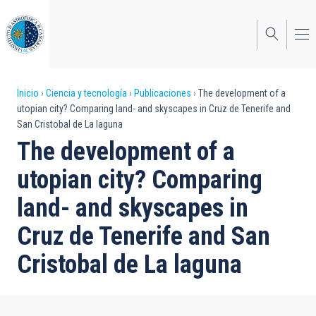
Pasar
al
contenido
principal
Sobrescribir
Inicio
Ciencia y tecnología
Publicaciones
The development of a
utopian city? Comparing land- and skyscapes in Cruz de Tenerife and
enlaces
San Cristobal de La laguna
de
The development of a
ayuda
utopian city? Comparing
a
land- and skyscapes in
la
Cruz de Tenerife and San
navegación
Cristobal de La laguna