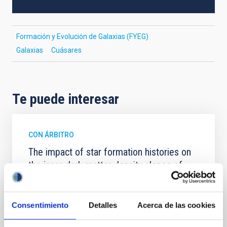
Formación y Evolución de Galaxias (FYEG)
Galaxias
Cuásares
Te puede interesar
CON ÁRBITRO
The impact of star formation histories on
the inner dark matter density slopes of
galaxies
Aims. We aim to investigate the connection between
Consentimiento
Detalles
Acerca de las cookies
star formation histories (SFHs) and the inner dark
matter density profiles of simulated galaxies. In