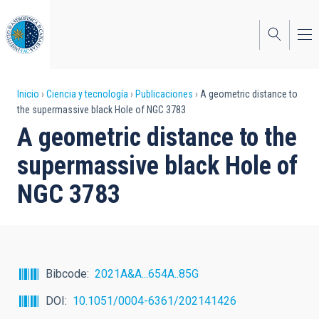
Pasar
al
contenido
principal
Sobrescribir
Inicio
Ciencia y tecnología
Publicaciones
A geometric distance to
the supermassive black Hole of NGC 3783
enlaces
A geometric distance to the
de
supermassive black Hole of
ayuda
NGC 3783
a
la
navegación
Bibcode
2021A&A...654A..85G
DOI
10.1051/0004-6361/202141426