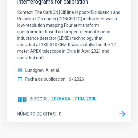
interferograms for calibration
Context. The CarbON [CII] line in post-rEionisation and
ReionisaTiOn epoch (CONCERTO) instrument was a
low-resolution mapping Fourier-transform
spectrometer based on lumped-element kinetic
inductance detector (LEKID) technology that
operated at 130-310 GHz. It was installed on the 12-
meter APEX telescope in Chile in April 2021 and
operated until
Lundgren, A. et al.
Fecha de publicación:
6
2026
BIBCODE
2026A&A...710A.230L
NÚMERO DE CITAS
0