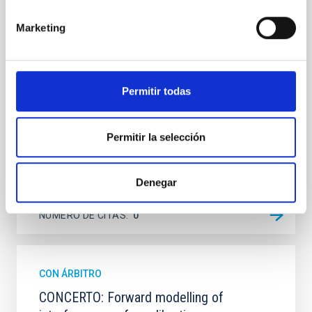
quadruply-imaged gravitationally lensed quasar QSO
2237+0305, the Einstein Cross, including
Marketing
observations from different observatories in both
hemispheres and using a new photometric
technique. This technique uses a region far enough
from the lens system to accurately determine the
sky background level
Permitir todas
Shalyapin, V. N. et al.
Permitir la selección
Fecha de publicación:
6
2026
BIBCODE
2026A&A...710A..70S
Denegar
NÚMERO DE CITAS
0
CON ÁRBITRO
CONCERTO: Forward modelling of