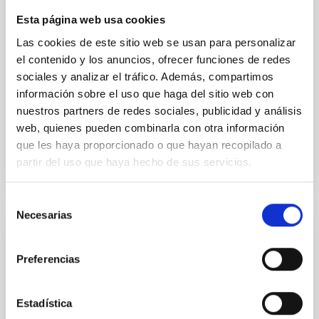
particular, we tested whether the burstiness and
temporal distribution of star formation influence the
Esta página web usa cookies
formation of cored versus cuspy dark matter profiles.
Las cookies de este sitio web se usan para personalizar
Methods. We homogeneously analysed
el contenido y los anuncios, ofrecer funciones de redes
Sarrato-Alós, J. et al.
sociales y analizar el tráfico. Además, compartimos
información sobre el uso que haga del sitio web con
Fecha de publicación:
6
2026
nuestros partners de redes sociales, publicidad y análisis
web, quienes pueden combinarla con otra información
BIBCODE
2026A&A...710A..95S
que les haya proporcionado o que hayan recopilado a
partir del uso que haya hecho de sus servicios.
NÚMERO DE CITAS
1
Selección
Necesarias
de
consentimiento
CON ÁRBITRO
Joining forces: 30 years of optical
Preferencias
monitoring of the Einstein Cross
Estadística
We present extended optical monitoring of the