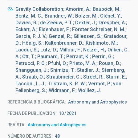
Gravity Collaboration; Amorim, A.; Bauböck, M.;
Bentz, M. C.; Brandner, W.; Bolzer, M.; Clénet, Y.;
Davies, R.; de Zeeuw, P. T.; Dexter, J.; Drescher, A.;
Eckart, A.; Eisenhauer, F.; Förster Schreiber, N. M.;
Garcia, P. J. V.; Genzel, R.; Gillessen, S.; Gratadour,
D.; Hönig, S.; Kaltenbrunner, D.; Kishimoto, M.;
Lacour, S.; Lutz, D.; Millour, F.; Netzer, H.; Onken, C.
A.; Ott, T.; Paumard, T.; Perraut, K.; Perrin, G.;
Petrucci, P. O.; Pfuhl, O.; Prieto, M. A.; Rouan, D.;
Shangguan, J.; Shimizu, T.; Stadler, J.; Sternberg,
A.; Straub, O.; Straubmeier, C.; Street, R.; Sturm, E.;
Tacconi, L. J.; Tristram, K. R. W.; Vermot, P.; von
Fellenberg, S.; Widmann, F.; Woillez, J.
REFERENCIA BIBLIOGRÁFICA
Astronomy and Astrophysics
FECHA DE PUBLICACIÓN:
10
2021
REVISTA
Astronomy and Astrophysics
NÚMERO DE AUTORES
48