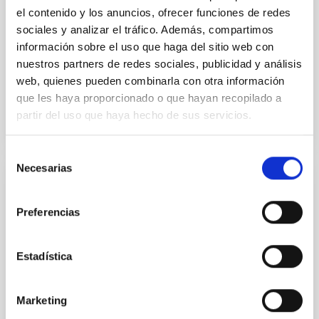
el contenido y los anuncios, ofrecer funciones de redes
Shalyapin, V. N. et al.
sociales y analizar el tráfico. Además, compartimos
Fecha de publicación:
6
2026
información sobre el uso que haga del sitio web con
nuestros partners de redes sociales, publicidad y análisis
web, quienes pueden combinarla con otra información
BIBCODE
2026A&A...710A..70S
que les haya proporcionado o que hayan recopilado a
partir del uso que haya hecho de sus servicios.
NÚMERO DE CITAS
0
Selección
Necesarias
de
CON ÁRBITRO
consentimiento
CONCERTO: Forward modelling of
Preferencias
interferograms for calibration
Context. The CarbON [CII] line in post-rEionisation and
Estadística
ReionisaTiOn epoch (CONCERTO) instrument was a
low-resolution mapping Fourier-transform
spectrometer based on lumped-element kinetic
Marketing
inductance detector (LEKID) technology that