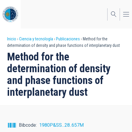
Pasar
al
contenido
principal
Sobrescribir
Inicio
Ciencia y tecnología
Publicaciones
Method for the
determination of density and phase functions of interplanetary dust
enlaces
Method for the
de
determination of density
ayuda
and phase functions of
a
interplanetary dust
la
navegación
Bibcode
1980P&SS...28..657M