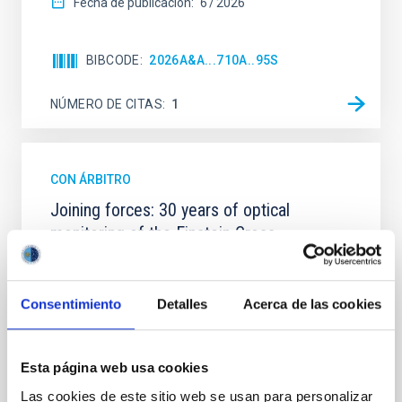
Fecha de publicación:
6
2026
BIBCODE
2026A&A...710A..95S
NÚMERO DE CITAS
1
CON ÁRBITRO
Joining forces: 30 years of optical
monitoring of the Einstein Cross
We present extended optical monitoring of the
quadruply-imaged gravitationally lensed quasar QSO
2237+0305, the Einstein Cross, including
Consentimiento
Detalles
Acerca de las cookies
observations from different observatories in both
hemispheres and using a new photometric
technique. This technique uses a region far enough
Esta página web usa cookies
from the lens system to accurately determine the
Las cookies de este sitio web se usan para personalizar
sky background level