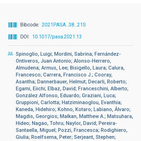
Bibcode
2021PASA...38...21S
DOI
10.1017/pasa.2021.13
Spinoglio, Luigi; Mordini, Sabrina; Fernández-
Ontiveros, Juan Antonio; Alonso-Herrero,
Almudena; Armus, Lee; Bisigello, Laura; Calura,
Francesco; Carrera, Francisco J.; Cooray,
Asantha; Dannerbauer, Helmut; Decarli, Roberto;
Egami, Eiichi; Elbaz, David; Franceschini, Alberto;
González Alfonso, Eduardo; Graziani, Luca;
Gruppioni, Carlotta; Hatziminaoglou, Evanthia;
Kaneda, Hidehiro; Kohno, Kotaro; Labiano, Álvaro;
Magdis, Georgios; Malkan, Matthew A.; Matsuhara,
Hideo; Nagao, Tohru; Naylor, David; Pereira-
Santaella, Miguel; Pozzi, Francesca; Rodighiero,
Giulia; Roelfsema, Peter; Serjeant, Stephen;