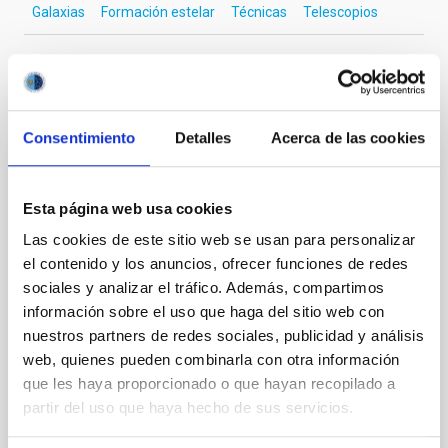
Galaxias
Formación estelar
Técnicas
Telescopios
Te puede interesar
Consentimiento
Detalles
Acerca de las cookies
CON ÁRBITRO
Esta página web usa cookies
The impact of star formation histories on
the inner dark matter density slopes of
Las cookies de este sitio web se usan para personalizar
galaxies
el contenido y los anuncios, ofrecer funciones de redes
sociales y analizar el tráfico. Además, compartimos
Aims. We aim to investigate the connection between
información sobre el uso que haga del sitio web con
star formation histories (SFHs) and the inner dark
nuestros partners de redes sociales, publicidad y análisis
matter density profiles of simulated galaxies. In
web, quienes pueden combinarla con otra información
particular, we tested whether the burstiness and
que les haya proporcionado o que hayan recopilado a
temporal distribution of star formation influence the
formation of cored versus cuspy dark matter profiles.
partir del uso que haya hecho de sus servicios.
Methods. We homogeneously analysed