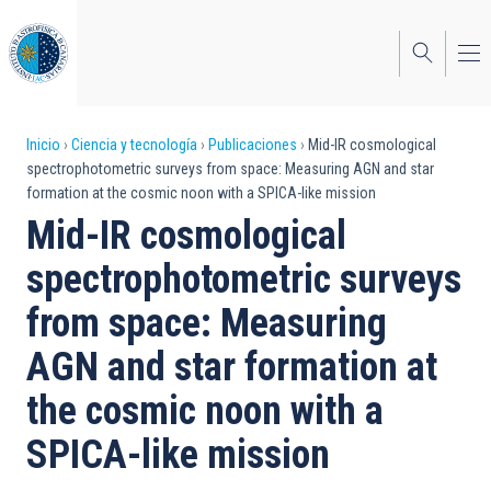
Pasar
al
contenido
principal
Sobrescribir
Inicio
Ciencia y tecnología
Publicaciones
Mid-IR cosmological
spectrophotometric surveys from space: Measuring AGN and star
enlaces
formation at the cosmic noon with a SPICA-like mission
de
Mid-IR cosmological
ayuda
spectrophotometric surveys
a
from space: Measuring
la
AGN and star formation at
navegación
the cosmic noon with a
SPICA-like mission