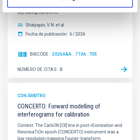
from the lens system to accurately determine the
sky background level
Shalyapin, V. N. et al.
Fecha de publicación:
6
2026
BIBCODE
2026A&A...710A..70S
NÚMERO DE CITAS
0
CON ÁRBITRO
CONCERTO: Forward modelling of
interferograms for calibration
Context. The CarbON [CII] line in post-rEionisation and
ReionisaTiOn epoch (CONCERTO) instrument was a
low-resolution mapping Fourier-transform