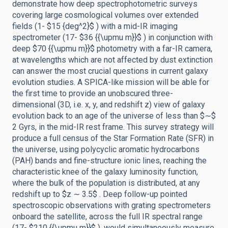
demonstrate how deep spectrophotometric surveys
covering large cosmological volumes over extended
fields (1- $15 {deg^2}$ ) with a mid-IR imaging
spectrometer (17- $36 {{\upmu m}}$ ) in conjunction with
deep $70 {{\upmu m}}$ photometry with a far-IR camera,
at wavelengths which are not affected by dust extinction
can answer the most crucial questions in current galaxy
evolution studies. A SPICA-like mission will be able for
the first time to provide an unobscured three-
dimensional (3D, i.e. x, y, and redshift z) view of galaxy
evolution back to an age of the universe of less than $∼$
2 Gyrs, in the mid-IR rest frame. This survey strategy will
produce a full census of the Star Formation Rate (SFR) in
the universe, using polycyclic aromatic hydrocarbons
(PAH) bands and fine-structure ionic lines, reaching the
characteristic knee of the galaxy luminosity function,
where the bulk of the population is distributed, at any
redshift up to $z ∼ 3.5$ . Deep follow-up pointed
spectroscopic observations with grating spectrometers
onboard the satellite, across the full IR spectral range
(17- $210 {{\upmu m}}$ ), would simultaneously measure