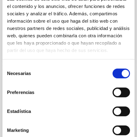
sky background level
el contenido y los anuncios, ofrecer funciones de redes
Shalyapin, V. N. et al.
sociales y analizar el tráfico. Además, compartimos
información sobre el uso que haga del sitio web con
Fecha de publicación:
6
2026
nuestros partners de redes sociales, publicidad y análisis
web, quienes pueden combinarla con otra información
BIBCODE
2026A&A...710A..70S
que les haya proporcionado o que hayan recopilado a
partir del uso que haya hecho de sus servicios.
NÚMERO DE CITAS
0
Selección
Necesarias
de
consentimiento
CON ÁRBITRO
CONCERTO: Forward modelling of
Preferencias
interferograms for calibration
Estadística
Context. The CarbON [CII] line in post-rEionisation and
ReionisaTiOn epoch (CONCERTO) instrument was a
low-resolution mapping Fourier-transform
Marketing
spectrometer based on lumped-element kinetic
inductance detector (LEKID) technology that