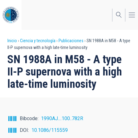
Pasar
al
contenido
principal
Sobrescribir
Inicio
Ciencia y tecnología
Publicaciones
SN 1988A in M58 - A type
II-P supernova with a high late-time luminosity
enlaces
SN 1988A in M58 - A type
de
II-P supernova with a high
ayuda
late-time luminosity
a
la
navegación
Bibcode
1990AJ....100..782R
DOI
10.1086/115559