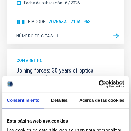
Fecha de publicación:
6
2026
BIBCODE
2026A&A...710A..95S
NÚMERO DE CITAS
1
CON ÁRBITRO
Joining forces: 30 years of optical
monitoring of the Einstein Cross
We present extended optical monitoring of the
quadruply-imaged gravitationally lensed quasar QSO
Consentimiento
Detalles
Acerca de las cookies
2237+0305, the Einstein Cross, including
observations from different observatories in both
hemispheres and using a new photometric
technique. This technique uses a region far enough
Esta página web usa cookies
from the lens system to accurately determine the
Las cookies de este sitio web se usan para personalizar