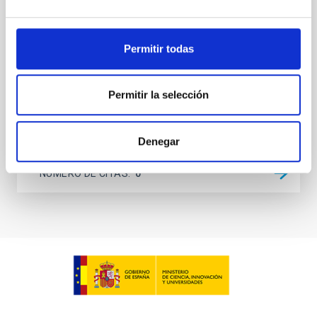
operated at 130-310 GHz. It was installed on the 12-
meter APEX telescope in Chile in April 2021 and
operated until
Permitir todas
Lundgren, A. et al.
Fecha de publicación:
6
2026
Permitir la selección
BIBCODE
2026A&A...710A.230L
Denegar
NÚMERO DE CITAS
0