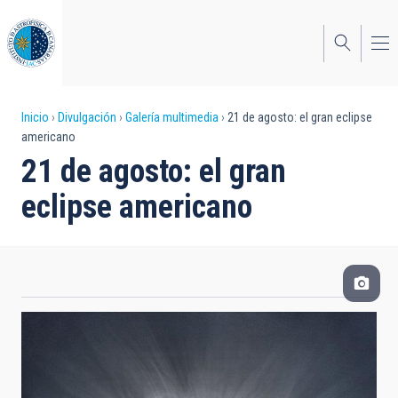
Pasar
al
contenido
principal
Sobrescribir
Inicio
Divulgación
Galería multimedia
21 de agosto: el gran eclipse
americano
enlaces
21 de agosto: el gran
de
eclipse americano
ayuda
a
la
navegación