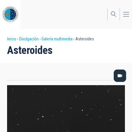
Pasar
al
contenido
principal
Sobrescribir
Inicio
Divulgación
Galería multimedia
Asteroides
Asteroides
enlaces
de
ayuda
a
la
navegación