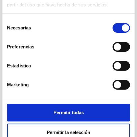
partir del uso que haya hecho de sus servicios.
Septiembre
Selección
-
Necesarias
de
Calendario
consentimiento
astronómico
2023
Preferencias
Te puede interesar
Estadística
Marketing
Permitir todas
Permitir la selección