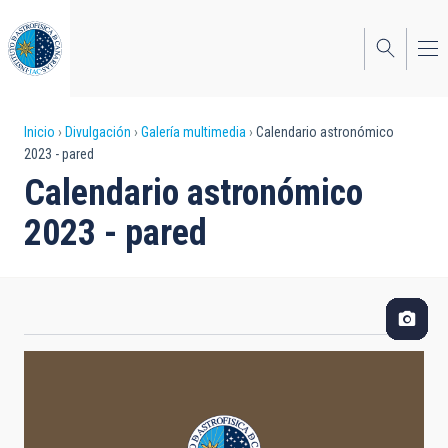
Pasar
al
contenido
principal
Sobrescribir
Inicio
Divulgación
Galería multimedia
Calendario astronómico
2023 - pared
enlaces
Calendario astronómico
de
2023 - pared
ayuda
a
la
navegación