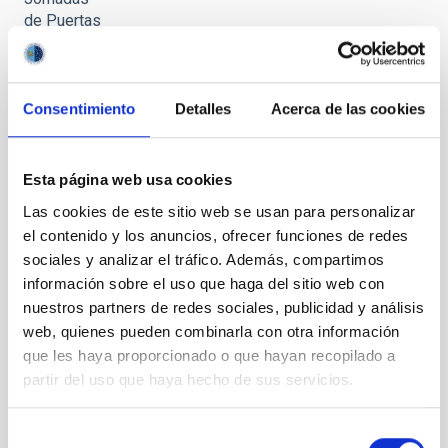
de Puertas
Abiertas al
Observatorio
del Teide
2023
Consentimiento
Detalles
Acerca de las cookies
Esta página web usa cookies
Las cookies de este sitio web se usan para personalizar
Observación
el contenido y los anuncios, ofrecer funciones de redes
Solar
sociales y analizar el tráfico. Además, compartimos
frente al
información sobre el uso que haga del sitio web con
telescopio
nuestros partners de redes sociales, publicidad y análisis
GREGOR
web, quienes pueden combinarla con otra información
que les haya proporcionado o que hayan recopilado a
partir del uso que haya hecho de sus servicios.
Optical
Selección
Ground