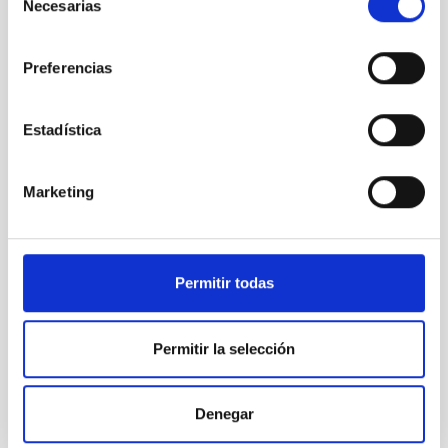
Necesarias
de
Station
consentimiento
Preferencias
Estadística
Sol H
alpha 23
junio
Marketing
Permitir todas
Sol H
alpha 24
junio
Permitir la selección
Denegar
Sol luz