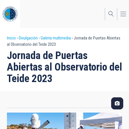
Pasar
al
contenido
principal
Sobrescribir
Inicio
Divulgación
Galería multimedia
Jornada de Puertas Abiertas
al Observatorio del Teide 2023
enlaces
Jornada de Puertas
de
Abiertas al Observatorio del
ayuda
Teide 2023
a
la
navegación