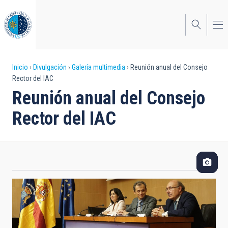
Pasar
al
contenido
principal
Sobrescribir
Inicio
Divulgación
Galería multimedia
Reunión anual del Consejo
Rector del IAC
enlaces
Reunión anual del Consejo
de
Rector del IAC
ayuda
a
la
navegación