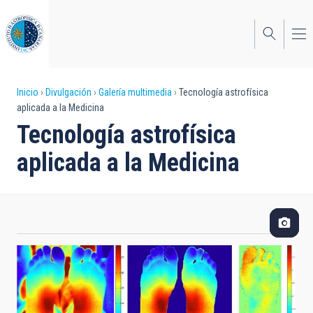
Pasar
al
contenido
principal
Sobrescribir
Inicio
Divulgación
Galería multimedia
Tecnología astrofísica
aplicada a la Medicina
enlaces
Tecnología astrofísica
de
aplicada a la Medicina
ayuda
a
la
navegación