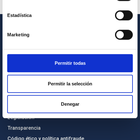
Estadística
INFORMACIÓN GENERAL
Marketing
Contacto
Cómo llegar al IAC
Permitir todas
Directorio de personal
Biblioteca
Permitir la selección
Registro general
Denegar
INFORMACIÓN INSTITUCIONAL
Legislación
Transparencia
Código ético y política antifraude