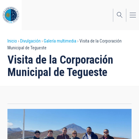
Pasar
al
contenido
principal
Sobrescribir
Inicio
Divulgación
Galería multimedia
Visita de la Corporación
Municipal de Tegueste
enlaces
Visita de la Corporación
de
Municipal de Tegueste
ayuda
a
la
navegación