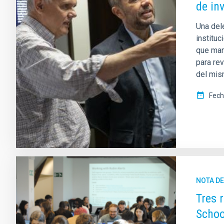
de in
Una dele
instituc
que mant
para re
del mis
Fech
NOTA D
Tres 
Schoo