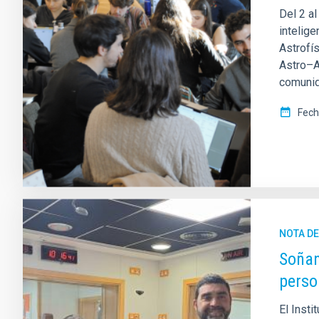
Del 2 al
intelig
Astrofí
Astro–A
comunida
Fech
NOTA D
Soñan
perso
El Insti