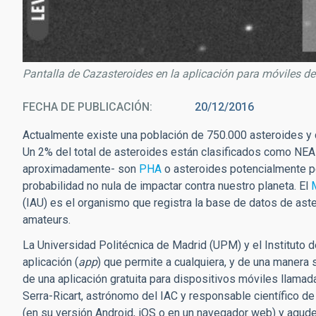
Pantalla de Cazasteroides en la aplicación para móviles de
FECHA DE PUBLICACIÓN
20/12/2016
Actualmente existe una población de 750.000 asteroides y
Un 2% del total de asteroides están clasificados como NEAs
aproximadamente- son
PHA
o asteroides potencialmente pel
probabilidad no nula de impactar contra nuestro planeta. El
(IAU) es el organismo que registra la base de datos de as
amateurs.
La Universidad Politécnica de Madrid (UPM) y el Instituto d
aplicación (
app
) que permite a cualquiera, y de una manera s
de una aplicación gratuita para dispositivos móviles llamad
Serra-Ricart, astrónomo del IAC y responsable científico de
(en su versión Android, iOS o en un navegador web) y agud