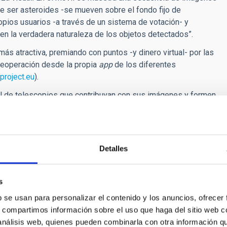
e ser asteroides -se mueven sobre el fondo fijo de
ropios usuarios -a través de un sistema de votación- y
uen la verdadera naturaleza de los objetos detectados”.
más atractiva, premiando con puntos -y dinero virtual- por las
leoperación desde la propia
app
de los diferentes
-project.eu
).
ial de telescopios que contribuyan con sus imágenes y formen
amente rápida y gracias a la colaboración de la ciudadanía, se
ro sistema solar para nuestro planeta.
 en la Semana de la Ciencia y la Innovación en Canarias.
Detalles
ares, quienes probaron la aplicación desde sus propios
 permitirá detectar asteroides más débiles y, por tanto, más
imiento de imágenes. La clave es conseguir que la ciudadanía
s
proteger el futuro de nuestro planeta y “cazasteroides” será
b se usan para personalizar el contenido y los anuncios, ofrecer
ierra”, comenta este investigador.
s, compartimos información sobre el uso que haga del sitio web 
017 se presentará una versión más avanzada en el Parque
 análisis web, quienes pueden combinarla con otra información q