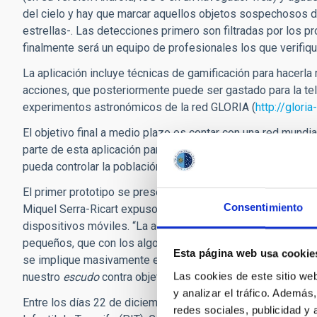
del cielo y hay que marcar aquellos objetos sospechosos d
estrellas-. Las detecciones primero son filtradas por los p
finalmente será un equipo de profesionales los que verifiq
La aplicación incluye técnicas de gamificación para hacerla 
acciones, que posteriormente puede ser gastado para la te
experimentos astronómicos de la red GLORIA (
http://gloria
El objetivo final a medio plazo es contar con una red mund
parte de esta aplicación para que, de una manera estrepitos
pueda controlar la población de objetos peligrosos de nuest
El primer prototipo se presentó el pasado mes de noviembre
Consentimiento
Miquel Serra-Ricart expuso el proyecto a decenas de escol
dispositivos móviles. “La agudeza visual de los jóvenes nos
pequeños, que con los algoritmos tradicionales de reconoc
Esta página web usa cookie
se implique masivamente en el proyecto. Es tarea de todos 
Las cookies de este sitio we
nuestro
escudo
contra objetos que se acerquen mucho a la T
y analizar el tráfico. Ademá
Entre los días 22 de diciembre de 2016 al 8 de enero de 2
redes sociales, publicidad y