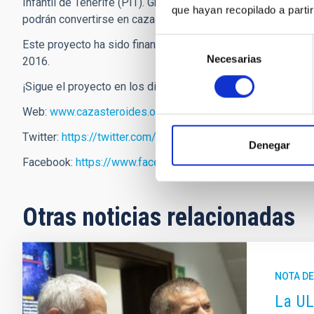
Infantil de Tenerife (PIT). Gracias a la colaboración de Me
que hayan recopilado a parti
podrán convertirse en cazasteroides usando tabletas Andro
Selección
Este proyecto ha sido financiado por la Fundación Española
Necesarias
de
2016.
consentimiento
¡Sigue el proyecto en los diferentes canales!
Web:
www.cazasteroides.org
Twitter:
https://twitter.com/cazasteroides
Denegar
Facebook:
https://www.facebook.com/cazasteroides/
Otras noticias relacionadas
NOTA D
La UL