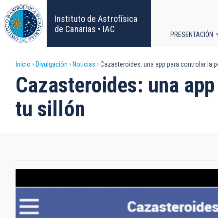
Pasar
al
Instituto de Astrofísica
contenido
de Canarias • IAC
PRESENTACIÓN
principal
Navega
Sobrescribir
Inicio
Divulgación
Noticias
Cazasteroides: una app para controlar la p
principa
Cazasteroides: una app 
enlaces
tu sillón
de
ayuda
a
la
navegación