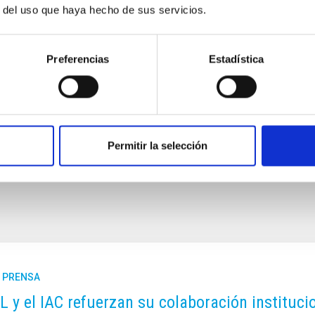
dia Markt Tenerife y Volkswagen Canarias, miles de jóvenes
r del uso que haya hecho de sus servicios.
id y sus propios móviles.
 para la Ciencia y Tecnología (FCT-15-10462) durante el año
Preferencias
Estadística
Permitir la selección
E PRENSA
L y el IAC refuerzan su colaboración institucion