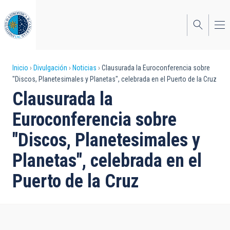
Pasar
al
contenido
principal
Sobrescribir
Inicio
Divulgación
Noticias
Clausurada la Euroconferencia sobre
"Discos, Planetesimales y Planetas", celebrada en el Puerto de la Cruz
enlaces
Clausurada la
de
Euroconferencia sobre
ayuda
"Discos, Planetesimales y
a
Planetas", celebrada en el
la
navegación
Puerto de la Cruz