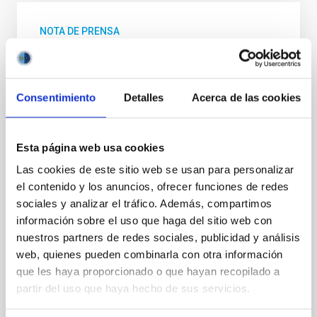
NOTA DE PRENSA
GRANCAIN, el primer instrumento que
utilizará la óptica adaptativa del GTC,
queda integrado en el telescopio
Consentimiento
Detalles
Acerca de las cookies
Durante el mes de octubre, el equipo del sistema de
Óptica Adaptativa del Gran Telescopio Canarias
(GTCAO) del Instituto de Astrofísica de Canarias
Esta página web usa cookies
(IAC), en colaboración con el equipo técnico del Gran
Las cookies de este sitio web se usan para personalizar
Telescopio Canarias (GTC o Grantecan), ha
el contenido y los anuncios, ofrecer funciones de redes
completado con éxito la integración del instrumento
sociales y analizar el tráfico. Además, compartimos
GRANCAIN en el mayor telescopio óptico e infrarrojo
información sobre el uso que haga del sitio web con
del mundo. La instalación se ha realizado en la salida
de GTCAO, en la plataforma Nasmyth B del
nuestros partners de redes sociales, publicidad y análisis
telescopio, un paso clave para iniciar las pruebas de
web, quienes pueden combinarla con otra información
rendimiento del nuevo sistema de óptica adaptativa.
que les haya proporcionado o que hayan recopilado a
Se trata del primer instrumento científico que
partir del uso que haya hecho de sus servicios.
Fecha de publicación
04/12/2025 - 13:36:18