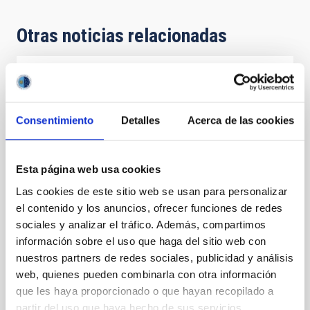
Otras noticias relacionadas
NOTA DE PRENSA
'Astronomy on Tap' llega a España: primera
Consentimiento
Detalles
Acerca de las cookies
edición en Canarias
El Instituto de Astrofísica de Canarias (IAC) anuncia
la llegada de Astronomy on Tap a España, con su
Esta página web usa cookies
primera edición en Tenerife. Esta iniciativa de
Las cookies de este sitio web se usan para personalizar
divulgación, creada en Estados Unidos y que desde
el contenido y los anuncios, ofrecer funciones de redes
entonces se ha expandido por todo el mundo,
aterriza ahora en las Islas Canarias bajo el nombre "
sociales y analizar el tráfico. Además, compartimos
Astronomy on Tap – Islas Canarias” y el
información sobre el uso que haga del sitio web con
sobrenombre local “AstroTragos", y se realiza en el
nuestros partners de redes sociales, publicidad y análisis
marco de los proyectos EDUCADO y ExGal-Twin del
web, quienes pueden combinarla con otra información
IAC. El evento inaugural tendrá lugar en el Búho Club
que les haya proporcionado o que hayan recopilado a
(Calle Catedral, 3, La Laguna, Tenerife) el jueves 2 de
partir del uso que haya hecho de sus servicios.