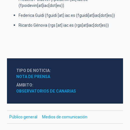
(fpoidevin[at]iac[dot]es)
)
Federica Guidi (
fguidi
[at]
iac.es
(fguidi[at]iac[dot]es)
)
Ricardo Génova (
rgs
[at]
iac.es
(rgs[at]iac[dot]es)
)
TIPO DE NOTICIA
NOTA DE PRENSA
ÁMBITO
OBSERVATORIOS DE CANARIAS
Público general
Medios de comunicación