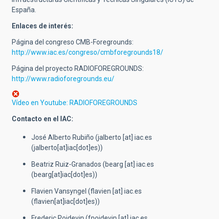
España.
Enlaces de interés:
Página del congreso CMB-Foregrounds:
http://www.iac.es/congreso/cmbforegrounds18/
Página del proyecto RADIOFOREGROUNDS:
http://www.radioforegrounds.eu/
Vídeo en Youtube: RADIOFOREGROUNDS
Contacto en el IAC:
José Alberto Rubiño (
jalberto
[at]
iac.es
(jalberto[at]iac[dot]es)
)
Beatriz Ruiz-Granados (
bearg
[at]
iac.es
(bearg[at]iac[dot]es)
)
Flavien Vansyngel (
flavien
[at]
iac.es
(flavien[at]iac[dot]es)
)
Frederic Poidevin (
fpoidevin
[at]
iac.es