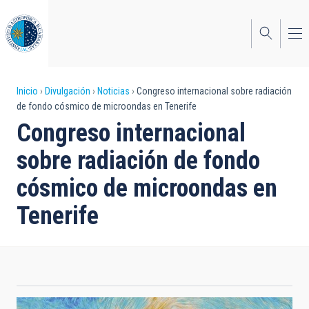
Pasar
al
contenido
principal
Sobrescribir
Inicio
Divulgación
Noticias
Congreso internacional sobre radiación
de fondo cósmico de microondas en Tenerife
enlaces
Congreso internacional
de
sobre radiación de fondo
ayuda
cósmico de microondas en
a
Tenerife
la
navegación