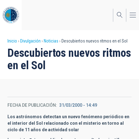
Pasar
al
contenido
principal
Sobrescribir
Inicio
Divulgación
Noticias
Descubiertos nuevos ritmos en el Sol
Descubiertos nuevos ritmos
enlaces
en el Sol
de
ayuda
a
la
FECHA DE PUBLICACIÓN
31/03/2000 - 14:49
navegación
Los astrónomos detectan un nuevo fenómeno periódico en
el interior del Sol relacionado con el misterio en torno al
ciclo de 11 años de actividad solar