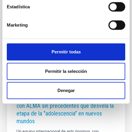
del Organismo Autónomo de Museos y Centros del
Estadística
Cabildo de Tenerife, acogerá una mesa redonda este
12 de marzo a las 17:30 horas con entrada libre y
gratuita hasta completar el aforo. En este encuentro,
Marketing
cinco destacadas
Fecha de publicación
25/02/2026 - 09:00:00
Permitir todas
Permitir la selección
NOTA DE PRENSA
Denegar
El IAC y la ULL participan en un estudio
con ALMA sin precedentes que desvela la
etapa de la "adolescencia" en nuevos
mundos
Un equipo internacional de astr ónomos, con