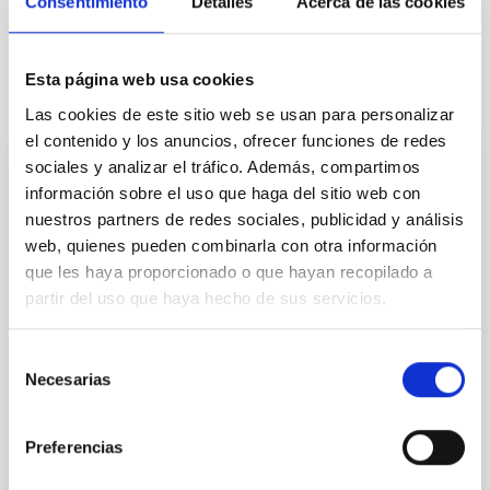
Consentimiento
Detalles
Acerca de las cookies
Esta página web usa cookies
Otras noticias relacionadas
Las cookies de este sitio web se usan para personalizar
el contenido y los anuncios, ofrecer funciones de redes
sociales y analizar el tráfico. Además, compartimos
NOTA DE PRENSA
información sobre el uso que haga del sitio web con
nuestros partners de redes sociales, publicidad y análisis
El IAC participa en una reflexión entre la
web, quienes pueden combinarla con otra información
conexión entre el cielo y la naturaleza con
que les haya proporcionado o que hayan recopilado a
motivo del 8M en el Museo de la Ciencia y
partir del uso que haya hecho de sus servicios.
el Cosmos
Con motivo del Día Internacional de la Mujer, que se
Selección
conmemora ese 8M, el Instituto de Astrofísica de
Necesarias
de
Canarias (IAC) participa en una iniciativa que invita a
consentimiento
redescubrir nuestra relación con el universo desde
una perspectiva científica y humana de la mano de la
Preferencias
entidad iisgood. Bajo el título de ‘Volver a soñar
estrellas’, el Museo de la Ciencia y el Cosmos (MCC),