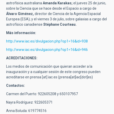
astrofísica australiana
Amanda Karakas;
el jueves 25 de junio,
sobre la Ciencia que se hace desde el Espacio a cargo de
Álvaro Giménez,
director de Ciencia de la Agencia Espacial
Europea (ESA); y el viernes 3 de julio, sobre galaxias a cargo del
astrofísico canadiense
Stéphane Courteau.
Más información:
http://www.iac.es/divulgacion.php?op1=16&id=938
http://www.iac.es/divulgacion.php?op1=16&id=946
ACREDITACIONES:
Los medios de comunicación que quieran acceder a la
inauguración y a cualquier sesión de este congreso pueden
acreditarse en
prensa
[at]
iac.es
(prensa[at]iac[dot]es)
Contactos:
Carmen del Puerto: 922605208 y 650107957
Nayra Rodríguez: 922605371
Anna Boluda: 619774516