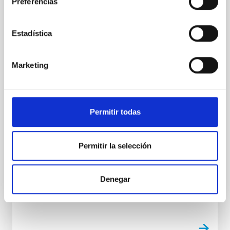
Preferencias
para el trío de eclipses solares con una
nueva formación abierta y en línea
Estadística
España está a punto de vivir un fenómeno
astronómico extraordinario y sin precedentes en
décadas: dos eclipses totales de Sol, en 2026 y 2027,
Marketing
y uno anular, en 2028, que serán visibles desde
nuestro territorio. Con el objetivo de que tanto el
profesorado como la ciudadanía en general puedan
aprovechar al máximo la oportunidad educativa
Permitir todas
única que suponen estos eventos y hacer un
seguimiento seguro de los mismos, se pone en
marcha la formación abierta y gratuita "El Sol y el trío
Permitir la selección
de eclipses 2026-2027-2028", que se desarrollará del
5 mayo al 12 junio de 2026. La inscripción
permanecerá abierta
Denegar
Fecha de publicación
27/04/2026 - 10:30:23