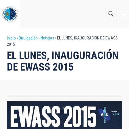
Pasar
al
contenido
principal
Sobrescribir
Inicio
Divulgación
Noticias
EL LUNES, INAUGURACIÓN DE EWASS
2015
enlaces
EL LUNES, INAUGURACIÓN
de
DE EWASS 2015
ayuda
a
la
navegación