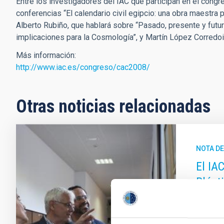
Entre los investigadores del IAC que participan en el cong
conferencias “El calendario civil egipcio: una obra maestra
Alberto Rubiño, que hablará sobre “Pasado, presente y fut
implicaciones para la Cosmología”, y Martín López Corredoi
Más información:
http://www.iac.es/congreso/cac2008/
Otras noticias relacionadas
NOTA D
El IA
Plást
El Insti
Observat