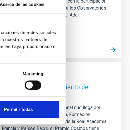
npromi S.L.). El acto ha contado con la participación
Acerca de las cookies
po de caracterización atmosférica de los Observatorios
nsejero delegado de Sinpromi S.L., Adal
 funciones de redes sociales
con nuestros partners de
ue les haya proporcionado o
Marketing
ud canaria con el lanzamiento del
 un proyecto educativo internacional que llega por
Permitir todas
AM de la Consejería de Educación, Formación
n CajaCanarias, así como el apoyo de la Real Academia
a, Francia y Países Bajos, el Premio Cosmos tiene