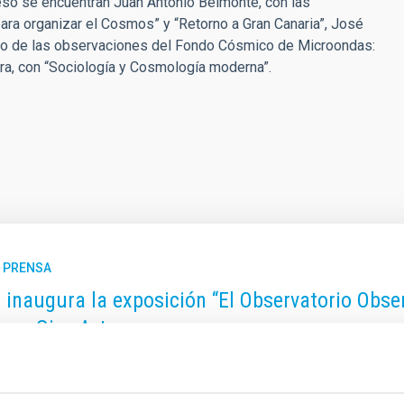
reso se encuentran Juan Antonio Belmonte, con las
 para organizar el Cosmos” y “Retorno a Gran Canaria”, José
uro de las observaciones del Fondo Cósmico de Microondas:
ra, con “Sociología y Cosmología moderna”.
E PRENSA
C inaugura la exposición “El Observatorio Obser
icas Giro-Arte
tuto de Astrofísica de Canarias (IAC) ha inaugurado esta mañana,
orio Observado”, una muestra artística realizada por el Taller de