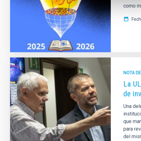
como mis
Fech
NOTA D
La UL
de in
Una dele
instituc
que mant
para re
del mis