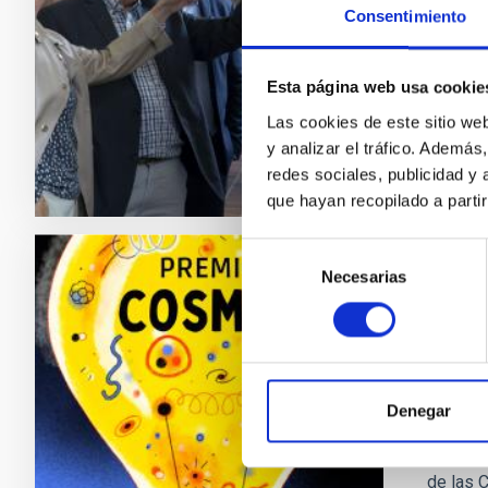
Socieda
Consentimiento
del dire
de Cana
Esta página web usa cookie
Fech
Las cookies de este sitio we
y analizar el tráfico. Ademá
redes sociales, publicidad y
que hayan recopilado a parti
Selección
Necesarias
de
NOTA D
consentimiento
El IA
Prem
El Insti
Denegar
primera
Profesi
de las 