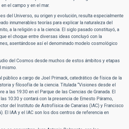
en el campo y en el mar.
yes del Universo, su origen y evolución, resulta especialmente
ideado innumerables teorías para explicar la naturaleza del
to, a la religión o a la ciencia. El siglo pasado constituyó, a
 que el choque entre diversas ideas concluyó con la
iones, asentándose así el denominado modelo cosmológico
tudio del Cosmos desde muchos de estos ámbitos y etapas
el mismo.
l público a cargo de Joel Primack, catedrático de física de la
oria y filosofía de la ciencia. Titulada “Visiones desde el
re a las 19:30 en el Parque de las Ciencias de Granada. El
 las 10:30 y contará con la presencia de Ernesto Páramo,
ctor del Instituto de Astrofísica de Canarias (IAC) y Francisco
A). El IAA y el IAC son los dos centros de referencia en