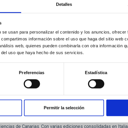
d Insular para la Promoción de las Personas con Discapacidad (Si
Detalles
ctor del IAC, Valentín Martínez Pillet ; la responsable del equi
rias y promotora de esta iniciativa, Casiana Muñoz-Tuñón ; el co
s
a de publicación
11/05/2026 - 14:38:27
b se usan para personalizar el contenido y los anuncios, ofrecer
s, compartimos información sobre el uso que haga del sitio web 
 análisis web, quienes pueden combinarla con otra información q
r del uso que haya hecho de sus servicios.
Preferencias
Estadística
E PRENSA
C impulsa la cultura científica entre la juvent
io Cosmos
tuto de Astrofísica de Canarias (IAC) organiza el Premio Cosmos,
Permitir la selección
 vez a España desde Canarias, con la colaboración del Área STE
onal, Actividad Física y Deportes y el patrocinio de la Fundació
Ciencias de Canarias. Con varias ediciones consolidadas en Itali