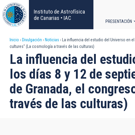
Pasar
al
Instituto de Astrofísica
contenido
de Canarias • IAC
PRESENTACIÓN
principal
Navega
Sobrescribir
Inicio
Divulgación
Noticias
La influencia del estudio del Universo en 
principa
cultures" (La cosmología a través de las culturas)
enlaces
La influencia del estud
de
los días 8 y 12 de septi
ayuda
de Granada, el congres
a
través de las culturas)
la
navegación