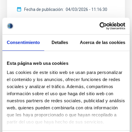
Fecha de publicación
04/03/2026 - 11:16:30
Consentimiento
Detalles
Acerca de las cookies
RESULTADO DE INVESTIGACIÓN
Esta página web usa cookies
Los filamentos cósmicos: las autopistas
del Universo que transforman galaxias
Las cookies de este sitio web se usan para personalizar
el contenido y los anuncios, ofrecer funciones de redes
El Universo no está distribuido de manera uniforme.
sociales y analizar el tráfico. Además, compartimos
Las galaxias se organizan formando una gigantesca
información sobre el uso que haga del sitio web con
red cósmica compuesta por vacíos, filamentos y
nuestros partners de redes sociales, publicidad y análisis
cúmulos de galaxias. Estos filamentos actúan como
auténticas “autopistas cósmicas” a través de las
web, quienes pueden combinarla con otra información
cuales la materia y las galaxias fluyen hacia las
que les haya proporcionado o que hayan recopilado a
regiones más densas del Universo. Comprender
partir del uso que haya hecho de sus servicios.
cómo influyen estas estructuras en la evolución de