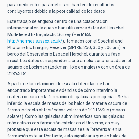
para medir estos parámetros no han tenido resultados
concluyentes debido a la peor calidad de los datos.
Este trabajo se engloba dentro de una colaboración
internacional en la que se han utilizamos datos del Herschel
Multi-tiered Extragalactic Survey (
H
er
MES
;
http://hermes.sussex.ac.uk/
), tomados con el Spectral and
Photometric Imaging Receiver (
SPIRE
; 250, 350 y 500 μm) a
bordo del Observatorio Espacial Herschel, durante su fase
inicial. Los datos corresponden a una amplia zona situada en el
agujero de Lockman (Lockman Hole en inglés) y con un área de
218'x218’.
A partir de las relaciones de escala obtenidas, se han
encontrado importantes evidencias de cómo intervino la
materia oscura en la formación de galaxias primigenias. Se ha
inferido la escala de masas de los halos de materia oscura de
forma indirecta obteniéndose valores de 1011MSun (masas
solares). Como las galaxias submilimétricas son las galaxias
más activas con formación estelar en el Universo, es muy
probable que ésta escala de masas sea la “preferida” en la
formación estelar. Por tanto, esto significaría que en halos de