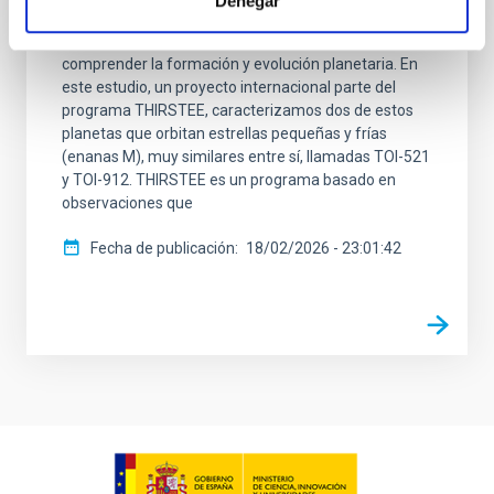
Denegar
Solar. Por esa razón, son objetos extremadamente
interesantes para los astrónomos que buscan
comprender la formación y evolución planetaria. En
este estudio, un proyecto internacional parte del
programa THIRSTEE, caracterizamos dos de estos
planetas que orbitan estrellas pequeñas y frías
(enanas M), muy similares entre sí, llamadas TOI-521
y TOI-912. THIRSTEE es un programa basado en
observaciones que
Fecha de publicación
18/02/2026 - 23:01:42