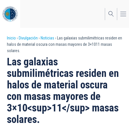
Pasar
al
contenido
principal
Sobrescribir
Inicio
Divulgación
Noticias
Las galaxias submilimétricas residen en
halos de material oscura con masas mayores de 3×1011 masas
enlaces
solares.
de
Las galaxias
ayuda
submilimétricas residen en
a
halos de material oscura
la
con masas mayores de
navegación
3×10<sup>11</sup> masas
solares.