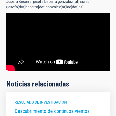
Josefa Becerra,
josefa.becerra.gonzalez
[at]
iac.es
(josefa[dot]becerra[dot]gonzalez[at]iac[dot]es)
Noticias relacionadas
RESULTADO DE INVESTIGACIÓN
Descubrimiento de continuos vientos