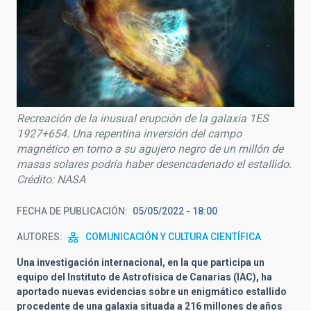
Recreación de la inusual erupción de la galaxia 1ES
1927+654. Una repentina inversión del campo
magnético en torno a su agujero negro de un millón de
masas solares podría haber desencadenado el estallido.
Crédito: NASA
FECHA DE PUBLICACIÓN
05/05/2022 - 18:00
AUTORES
COMUNICACIÓN Y CULTURA CIENTÍFICA
Una investigación internacional, en la que participa un
equipo del Instituto de Astrofísica de Canarias (IAC), ha
aportado nuevas evidencias sobre un enigmático estallido
procedente de una galaxia situada a 216 millones de años