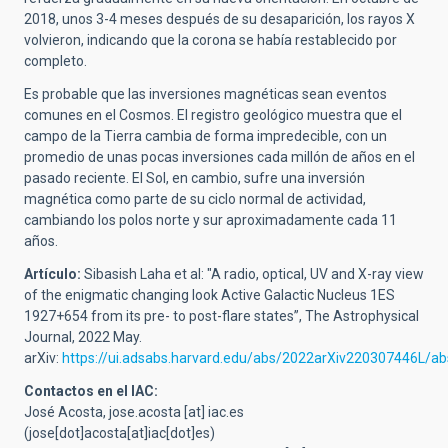
2018, unos 3-4 meses después de su desaparición, los rayos X
volvieron, indicando que la corona se había restablecido por
completo.
Es probable que las inversiones magnéticas sean eventos
comunes en el Cosmos. El registro geológico muestra que el
campo de la Tierra cambia de forma impredecible, con un
promedio de unas pocas inversiones cada millón de años en el
pasado reciente. El Sol, en cambio, sufre una inversión
magnética como parte de su ciclo normal de actividad,
cambiando los polos norte y sur aproximadamente cada 11
años.
Artículo:
Sibasish Laha et al: "A radio, optical, UV and X-ray view
of the enigmatic changing look Active Galactic Nucleus 1ES
1927+654 from its pre- to post-flare states”, The Astrophysical
Journal, 2022 May.
arXiv:
https://ui.adsabs.harvard.edu/abs/2022arXiv220307446L/ab
Contactos en el IAC:
José Acosta,
jose.acosta
[at]
iac.es
(jose[dot]acosta[at]iac[dot]es)