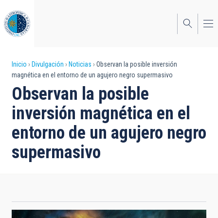
Pasar
al
contenido
principal
Sobrescribir
Inicio
Divulgación
Noticias
Observan la posible inversión
magnética en el entorno de un agujero negro supermasivo
enlaces
Observan la posible
de
inversión magnética en el
ayuda
entorno de un agujero negro
a
supermasivo
la
navegación