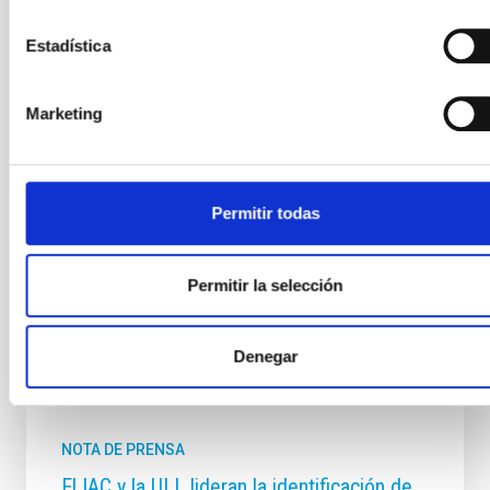
ÁMBITO
Estadística
CIENCIA Y TECNOLOGÍA
Marketing
Astrofísica
Medios de comunicación
Formación y Evolución de Galaxias (FYEG)
Cosmología y Astropartículas (CYA)
Permitir todas
Agujeros negros supermasivos
Magnetismo astrofísico
Campos magnéticos
Permitir la selección
Denegar
Otras noticias relacionadas
NOTA DE PRENSA
El IAC y la ULL lideran la identificación de