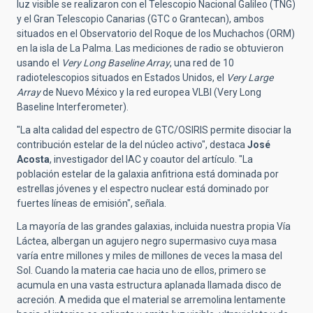
luz visible se realizaron con el Telescopio Nacional Galileo (TNG)
y el Gran Telescopio Canarias (GTC o Grantecan), ambos
situados en el Observatorio del Roque de los Muchachos (ORM)
en la isla de La Palma. Las mediciones de radio se obtuvieron
usando el
Very Long Baseline Array
, una red de 10
radiotelescopios situados en Estados Unidos, el
Very Large
Array
de Nuevo México y la red europea VLBI (Very Long
Baseline Interferometer).
"La alta calidad del espectro de GTC/OSIRIS permite disociar la
contribución estelar de la del núcleo activo", destaca
José
Acosta
, investigador del IAC y coautor del artículo. "La
población estelar de la galaxia anfitriona está dominada por
estrellas jóvenes y el espectro nuclear está dominado por
fuertes líneas de emisión", señala.
La mayoría de las grandes galaxias, incluida nuestra propia Vía
Láctea, albergan un agujero negro supermasivo cuya masa
varía entre millones y miles de millones de veces la masa del
Sol. Cuando la materia cae hacia uno de ellos, primero se
acumula en una vasta estructura aplanada llamada disco de
acreción. A medida que el material se arremolina lentamente