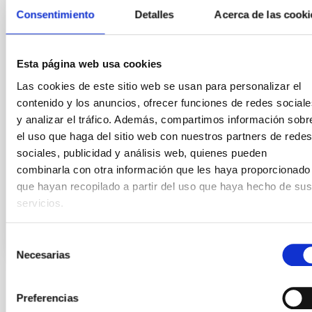
Consentimiento
Observado un estallido de rayos gamma
Detalles
Acerca de las cooki
con un detalle sin precedentes
Un estudio que se publicará mañana en la revista
Esta página web usa cookies
Nature y en el que han participado investigadores del
Las cookies de este sitio web se usan para personalizar el
IAC y el telescopio robótico MASTER-IAC del
contenido y los anuncios, ofrecer funciones de redes sociale
Observatorio del Teide, ayuda a esclarecer algunas
incógnitas sobre la fase inicial y la evolución de los
y analizar el tráfico. Además, compartimos información sobr
grandes chorros de materia y energía que se forman
el uso que haga del sitio web con nuestros partners de redes
como resultado de estas explosiones, las más
sociales, publicidad y análisis web, quienes pueden
poderosas del Universo.
combinarla con otra información que les haya proporcionado
que hayan recopilado a partir del uso que haya hecho de sus
Fecha de publicación
26/07/2017
servicios.
Selección
Necesarias
de
consentimiento
TIPO DE NOTICIA
Preferencias
NOTA DE PRENSA