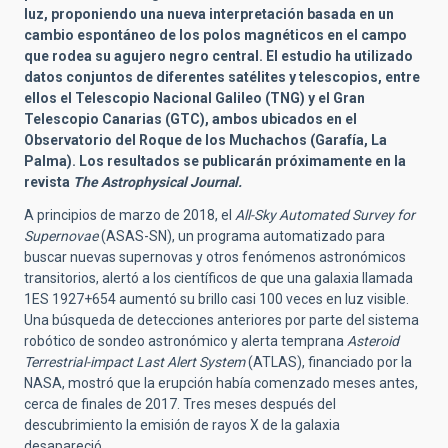
luz, proponiendo una nueva interpretación basada en un
cambio espontáneo de los polos magnéticos en el campo
que rodea su agujero negro central. El estudio ha utilizado
datos conjuntos de diferentes satélites y telescopios, entre
ellos el Telescopio Nacional Galileo (TNG) y el Gran
Telescopio Canarias (GTC), ambos ubicados en el
Observatorio del Roque de los Muchachos (Garafía, La
Palma). Los resultados se publicarán próximamente en la
revista
The Astrophysical Journal.
A principios de marzo de 2018, el
All-Sky Automated Survey for
Supernovae
(ASAS-SN), un programa automatizado para
buscar nuevas supernovas y otros fenómenos astronómicos
transitorios, alertó a los científicos de que una galaxia llamada
1ES 1927+654 aumentó su brillo casi 100 veces en luz visible.
Una búsqueda de detecciones anteriores por parte del sistema
robótico de sondeo astronómico y alerta temprana
Asteroid
Terrestrial-impact Last Alert System
(ATLAS), financiado por la
NASA, mostró que la erupción había comenzado meses antes,
cerca de finales de 2017. Tres meses después del
descubrimiento la emisión de rayos X de la galaxia
desapareció.