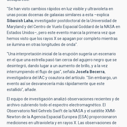
"Se han visto cambios rápidos en luz visible y ultravioleta en
unas pocas docenas de galaxias similares a esta –explica
Sibasish Laha
, investigador postdoctoral de la Universidad de
Maryland y del Centro de Vuelo Espacial Goddard de la NASA en
Estados Unidos­–, pero este evento marca la primera vez que
hemos visto que los rayos X se apagan por completo mientras
se ilumina en otras longitudes de onda".
"Una interpretación inicial de la erupción sugería un escenario
en el que una estrella pasó tan cerca del agujero negro que se
desintegró, dando lugar a un aumento de brillo, y a la vez
interrumpiendo el flujo de gas", señala
Josefa Becerra
,
investigadora del IAC y coautora del artículo.
"Sin embargo, un
evento
así se desvanecería más rápidamente que este
estallido", añade.
El equipo de investigación analizó observaciones recientes y de
archivo cubriendo todo el espectro electromagnético. El
Observatorio Neil Gehrels Swift de la NASA y el satélite XMM-
Newton de la Agencia Espacial Europea (ESA) proporcionaron
mediciones en ultravioleta y en rayos X. Las observaciones de