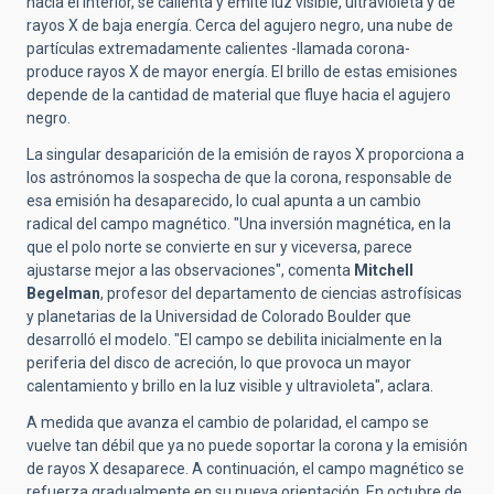
hacia el interior, se calienta y emite luz visible, ultravioleta y de
rayos X de baja energía. Cerca del agujero negro, una nube de
partículas extremadamente calientes -llamada corona-
produce rayos X de mayor energía. El brillo de estas emisiones
depende de la cantidad de material que fluye hacia el agujero
negro.
La singular desaparición de la emisión de rayos X proporciona a
los astrónomos la sospecha de que la corona, responsable de
esa emisión ha desaparecido, lo cual apunta a un cambio
radical del campo magnético.
"Una inversión magnética, en la
que el polo norte se convierte en sur y viceversa, parece
ajustarse mejor a las observaciones", comenta
Mitchell
Begelman
, profesor del departamento de ciencias astrofísicas
y planetarias de la Universidad de Colorado Boulder que
desarrolló el modelo. "El campo se debilita inicialmente en la
periferia del disco de acreción, lo que provoca un mayor
calentamiento y brillo en la luz visible y ultravioleta", aclara.
A medida que avanza el cambio de polaridad, el campo se
vuelve tan débil que ya no puede soportar la corona y la emisión
de rayos X desaparece. A continuación, el campo magnético se
refuerza gradualmente en su nueva orientación. En octubre de