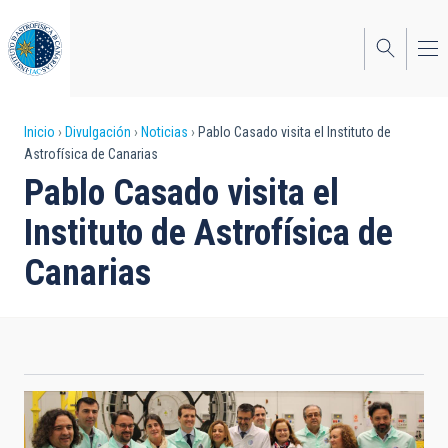
Pasar
al
contenido
principal
Sobrescribir
Inicio
Divulgación
Noticias
Pablo Casado visita el Instituto de
Astrofísica de Canarias
enlaces
Pablo Casado visita el
de
Instituto de Astrofísica de
ayuda
Canarias
a
la
navegación