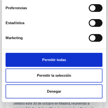
Preferencias
Estadística
NOTA DE PRENSA
Marketing
La investigadora del IAC Julia de León,
Premio Mujeres a Seguir en la categoría
de Ciencia
Permitir todas
La investigadora del Instituto de Astrofísica de
Canarias (IAC) Julia de León, ha sido galardonada
con el prestigioso Premio Mujeres a Seguir (MAS)
Permitir la selección
2025 en la categoría de Ciencia. La distinción
reconoce su excepcional trayectoria, su impacto en la
investigación Astrofísica y su papel como referente
Denegar
femenino en un sector estratégico. La ceremonia de
la XII edición de los Premios Mujeres a Seguir se
celebró este 30 de octubre en Madrid, reuniendo a