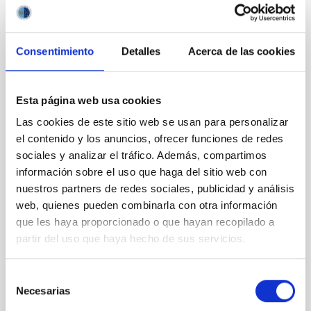
NOTA DE PRENSA
El Observatorio del Roque de los
Muchachos acoge en octubre la
Consentimiento
Detalles
Acerca de las cookies
inauguración de los cuatro telescopios LST
del CTAO
Esta página web usa cookies
El Cherenkov Telescope Array Observatory (CTAO) ,
Las cookies de este sitio web se usan para personalizar
el futuro observatorio de astronomía de rayos
el contenido y los anuncios, ofrecer funciones de redes
gamma más grande y potente del mundo, continúa
sociales y analizar el tráfico. Además, compartimos
su avance constante hacia su fase de operaciones
iniciales. En una rueda de prensa conjunta celebrada
información sobre el uso que haga del sitio web con
en Santa Cruz de La Palma, Islas Canarias (España),
nuestros partners de redes sociales, publicidad y análisis
representantes de la Organización Central del CTAO
web, quienes pueden combinarla con otra información
(CTAO ERIC), la Colaboración LST del CTAO , el
que les haya proporcionado o que hayan recopilado a
Cabildo de La Palma y el Instituto de Astrofísica de
partir del uso que haya hecho de sus servicios.
Canarias (IAC) se reunieron para destacar el avance
del proyecto hacia una ciencia pionera. Este progreso
está marcado por la próxima inauguración de
Selección
Necesarias
de
Fecha de publicación
27/05/2026 - 16:13:05
consentimiento