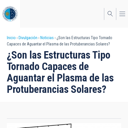
Pasar
al
contenido
principal
Sobrescribir
Inicio
Divulgación
Noticias
¿Son las Estructuras Tipo Tornado
Capaces de Aguantar el Plasma de las Protuberancias Solares?
enlaces
¿Son las Estructuras Tipo
de
Tornado Capaces de
ayuda
Aguantar el Plasma de las
a
Protuberancias Solares?
la
navegación