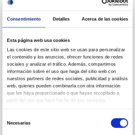
Sub-Neptunos gemelos alrededor de
estrellas hermanas: los sistemas
exoplanetarios TOI-521 y TOI-912
Consentimiento
Detalles
Acerca de las cookies
Los sub-Neptunos — planetas más grandes que la
Tierra pero más pequeños que Neptuno — son los
Esta página web usa cookies
más comunes en nuestra galaxia, aunque están
completamente ausentes de nuestro propio Sistema
Las cookies de este sitio web se usan para personalizar
Solar. Por esa razón, son objetos extremadamente
el contenido y los anuncios, ofrecer funciones de redes
interesantes para los astrónomos que buscan
sociales y analizar el tráfico. Además, compartimos
comprender la formación y evolución planetaria. En
información sobre el uso que haga del sitio web con
este estudio, un proyecto internacional parte del
nuestros partners de redes sociales, publicidad y análisis
programa THIRSTEE, caracterizamos dos de estos
planetas que orbitan estrellas pequeñas y frías
web, quienes pueden combinarla con otra información
(enanas M), muy similares entre sí, llamadas TOI-521
que les haya proporcionado o que hayan recopilado a
y TOI-912. THIRSTEE es un programa basado en
partir del uso que haya hecho de sus servicios.
observaciones que
Fecha de publicación
18/02/2026 - 23:01:42
Selección
Necesarias
de
consentimiento