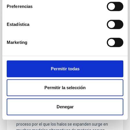
Preferencias
Estadística
RESULTADO DE INVESTIGACIÓN
La lenta expansión de los halos de materia
Marketing
oscura produce de manera natural
distribuciones estelares tan extendidas
como las observadas
Permitir todas
Las galaxias de masa mas pequeña tienen una
distribución de estrellas muy poco concentrada. Esta
observación es difícil de reconciliar con las
Permitir la selección
predicciones del modelo de consenso de materia
oscura. Nuestro trabajo muestra que si los halos de
materia oscura se expanden lentamente hasta
formar un centro de densidad constante, las estrellas
Denegar
también se desplazan hacia afuera, produciendo
distribuciones estelares como las observadas. Este
proceso por el que los halos se expanden surge en