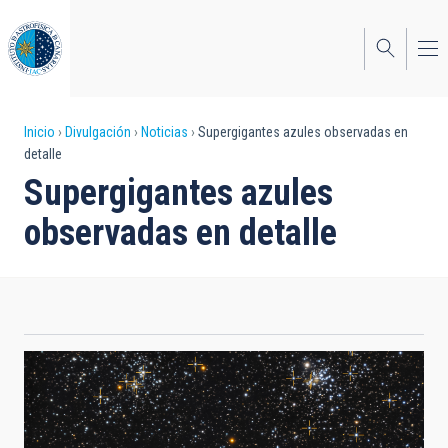
Pasar
al
contenido
principal
Sobrescribir
Inicio
Divulgación
Noticias
Supergigantes azules observadas en
detalle
enlaces
Supergigantes azules
de
observadas en detalle
ayuda
a
la
navegación