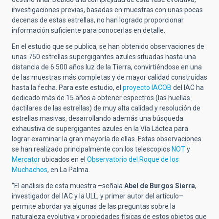
investigaciones previas, basadas en muestras con unas pocas
decenas de estas estrellas, no han logrado proporcionar
información suficiente para conocerlas en detalle.
En el estudio que se publica, se han obtenido observaciones de
unas 750 estrellas supergigantes azules situadas hasta una
distancia de 6.500 años luz de la Tierra, convirtiéndose en una
de las muestras más completas y de mayor calidad construidas
hasta la fecha. Para este estudio, el
proyecto IACOB
del IAC ha
dedicado más de 15 años a obtener espectros (las huellas
dactilares de las estrellas) de muy alta calidad y resolución de
estrellas masivas, desarrollando además una búsqueda
exhaustiva de supergigantes azules en la Vía Láctea para
lograr examinar la gran mayoría de ellas. Estas observaciones
se han r
ealizado principalmente con los telescopios
NOT
y
Mercator
ubicados en el
Observatorio del Roque de los
Muchachos
, en La Palma.
“El análisis de esta muestra –señala
Abel de Burgos Sierra
,
investigador del IAC y la ULL, y primer autor del artículo–
permite abordar ya algunas de las preguntas sobre la
naturaleza evolutiva y propiedades físicas de estos objetos que