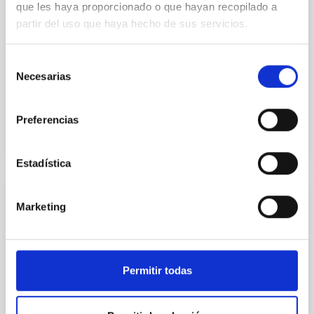
que les haya proporcionado o que hayan recopilado a
50 veces la masa del Sol, un radio de casi 40 veces el
partir del uso que haya hecho de sus servicios.
solar y una luminosidad que se acerca al millón de
veces la de nuestro astro. Sin embargo, lo más
desconcertante para los investigadores es una
Selección
variación
Necesarias
de
consentimiento
Fecha de publicación
22/02/2022 - 00:01
Preferencias
Estadística
NOTA DE PRENSA
Marketing
Acceso al corazón de las supergigantes
azules
La Universidad Católica de Leuven, en colaboración
Permitir todas
con el Instituto de Astrofísica de Canarias y la
Universidad de la Laguna, lideran el primer estudio de
Astrosismología en estrellas de gran masa utilizando