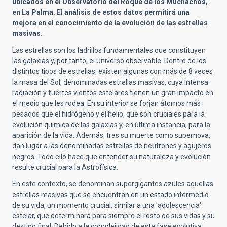
ubicados en el Observatorio del Roque de los Muchachos,
en La Palma. El análisis de estos datos permitirá una
mejora en el conocimiento de la evolución de las estrellas
masivas.
Las estrellas son los ladrillos fundamentales que constituyen
las galaxias y, por tanto, el Universo observable. Dentro de los
distintos tipos de estrellas, existen algunas con
más de 8 veces
la masa del Sol, denominadas estrellas masivas, cuya intensa
radiación
y fuertes vientos estelares tienen un gran impacto en
el medio que les rodea. En su interior se forjan átomos más
pesados que el hidrógeno y el helio, que son cruciales para la
evolución química de las galaxias y, en última instancia, para la
aparición de la vida. Además, tras su muerte como supernova,
dan lugar a las denominadas estrellas de neutrones y agujeros
negros. Todo ello hace que entender su naturaleza y evolución
resulte crucial para la Astrofísica.
En este contexto, se denominan supergigantes azules aquellas
estrellas masivas que se encuentran en un estado intermedio
de su vida,
un momento crucial, similar a una 'adolescencia'
estelar, que determinará para siempre el resto de sus vidas y su
destino final. Debido a la complejidad de esta fase evolutiva,