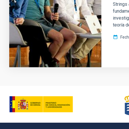
Strings 
fundame
investi
teoría 
Fech