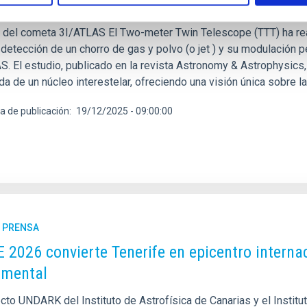
zgo, realizado en una colaboración entre el Grupo de Sistema Sol
n del cometa 3I/ATLAS El Two-meter Twin Telescope (TTT) ha real
detección de un chorro de gas y polvo (o jet ) y su modulación pe
S. El estudio, publicado en la revista Astronomy & Astrophysics,
da de un núcleo interestelar, ofreciendo una visión única sobre 
a de publicación
19/12/2025 - 09:00:00
E PRENSA
 2026 convierte Tenerife en epicentro internac
amental
ecto UNDARK del Instituto de Astrofísica de Canarias y el Instit