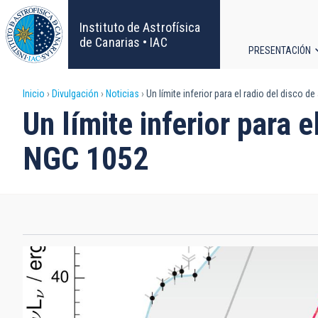
Pasar
al
Instituto de Astrofísica
contenido
de Canarias • IAC
PRESENTACIÓN
principal
Navega
Sobrescribir
Inicio
Divulgación
Noticias
Un límite inferior para el radio del disco d
principa
Un límite inferior para 
enlaces
NGC 1052
de
ayuda
a
la
navegación