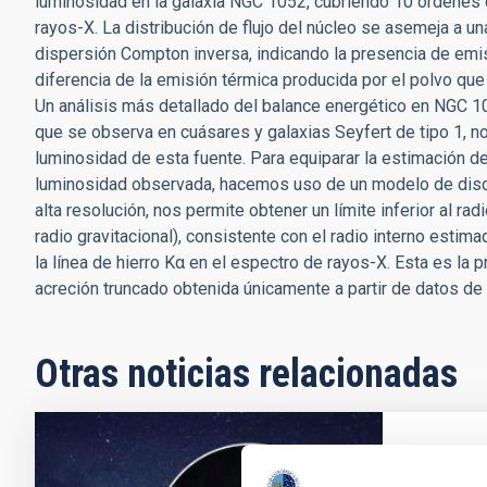
luminosidad en la galaxia NGC 1052, cubriendo 10 órdenes 
rayos-X. La distribución de flujo del núcleo se asemeja a 
dispersión Compton inversa, indicando la presencia de emisi
diferencia de la emisión térmica producida por el polvo que 
Un análisis más detallado del balance energético en NGC 10
que se observa en cuásares y galaxias Seyfert de tipo 1, n
luminosidad de esta fuente. Para equiparar la estimación de
luminosidad observada, hacemos uso de un modelo de disco
alta resolución, nos permite obtener un límite inferior al ra
radio gravitacional), consistente con el radio interno esti
la línea de hierro K
α
en el espectro de rayos-X. Esta es la pr
acreción truncado obtenida únicamente a partir de datos de a
Otras noticias relacionadas
El Gr