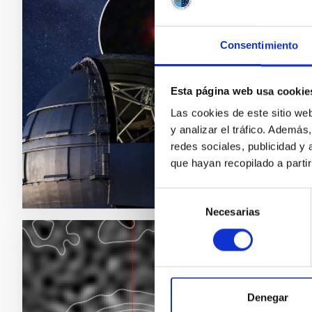
cómo 
Un equip
Consentimiento
que part
“Pequeñ
crecier
Esta página web usa cookie
Canarias
Las cookies de este sitio we
y analizar el tráfico. Ademá
Fech
redes sociales, publicidad y
que hayan recopilado a parti
Selección
Necesarias
de
consentimiento
NOTA D
El te
un co
Denegar