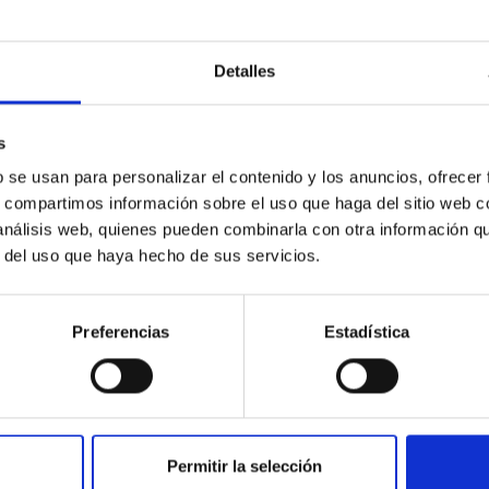
crecieron los primeros agujeros negros
o internacional liderado por investigadores del Kavli Institute 
Detalles
icipan científicos del Instituto de Astrofísica de Canarias (IAC
os Puntos Rojos” ( Little Red Dots). Este hallazgo abre una nu
on los agujeros negros supermasivos en el Universo temprano. O
s
 (GTC) han sido clave para caracterizar este objeto. Los Little 
b se usan para personalizar el contenido y los anuncios, ofrecer
s, compartimos información sobre el uso que haga del sitio web 
a de publicación
23/02/2026 - 09:00:00
 análisis web, quienes pueden combinarla con otra información q
r del uso que haya hecho de sus servicios.
Preferencias
Estadística
E PRENSA
lescopio TTT del Observatorio del Teide detecta 
meta interestelar
Permitir la selección