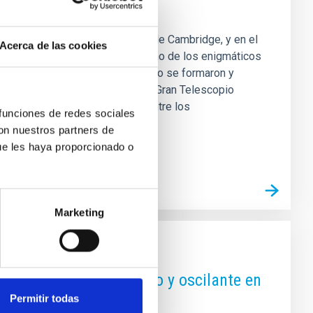
for Cosmology de la Universidad de Cambridge, y en el
Acerca de las cookies
), ha descubierto un análogo cercano de los enigmáticos
eva ventana para comprender cómo se formaron y
bservaciones realizadas con el Gran Telescopio
Red Dots (LRDs) se encuentran entre los
 funciones de redes sociales
con nuestros partners de
ue les haya proporcionado o
Marketing
el primer "jet" periódico y oscilante en
Permitir todas