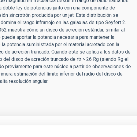
de magnitud en frecuencia desde el rango de radio hasta los
una doble ley de potencias junto con una componente de
ón sincrotrón producida por un jet. Esta distribución se
domina el rango infrarrojo en las galaxias de tipo Seyfert 2.
52 muestra cómo un disco de acreción estándar, similar al
o puede aportar la potencia necesaria para mantener la
 la potencia suministrada por el material acretado con la
 de acreción truncado. Cuando éste se aplica a los datos de
dio del disco de acreción truncado de r
tr
> 26 R
g
(siendo R
g
el
mado previamente para este núcleo a partir de observaciones de
imera estimación del límite inferior del radio del disco de
lta resolución angular.
an Telescopio Canarias observa el ‘Little Red 