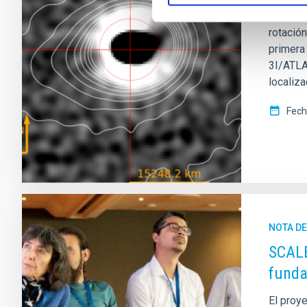
El halla
rotació
primera 
3I/ATLA
localiza
Fech
NOTA D
SCALE
fund
El proy