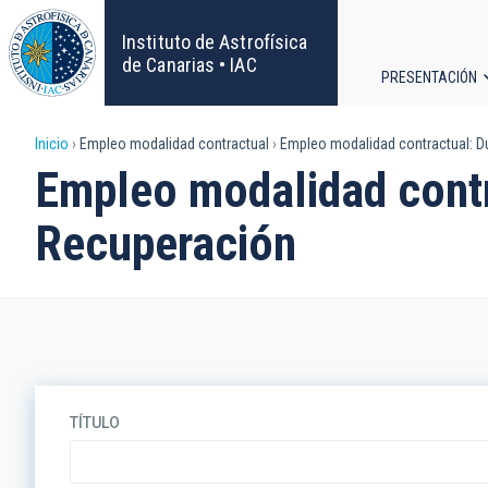
Pasar
al
Instituto de Astrofísica
contenido
de Canarias • IAC
PRESENTACIÓN
principal
Navega
Sobrescribir
Inicio
Empleo modalidad contractual
Empleo modalidad contractual: D
principa
Empleo modalidad cont
enlaces
Recuperación
de
ayuda
a
la
TÍTULO
navegación