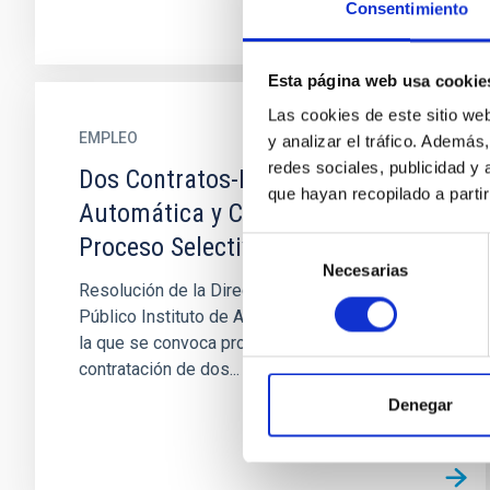
Consentimiento
Esta página web usa cookie
Las cookies de este sitio we
EMPLEO
y analizar el tráfico. Ademá
redes sociales, publicidad y
Dos Contratos-Ingeniero/a
que hayan recopilado a parti
Automática y Control EST-Código
Proceso Selectivo PS-2023-017
Selección
Necesarias
de
Resolución de la Dirección del Consorcio
consentimiento
Público Instituto de Astrofísica de Canarias por
la que se convoca proceso selectivo para la
contratación de dos...
Denegar