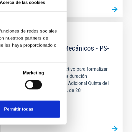
Acerca de las cookies
 funciones de redes sociales
EMPLEO
con nuestros partners de
ue les haya proporcionado o
Dos Ingeniero/as Mecánicos - PS-
2023-088
Se convoca proceso selectivo para formalizar
Marketing
dos contratos laborales de duración
determinada, (Disposición Adicional Quinta del
Real Decreto-ley 32/2021, de 28...
Permitir todas