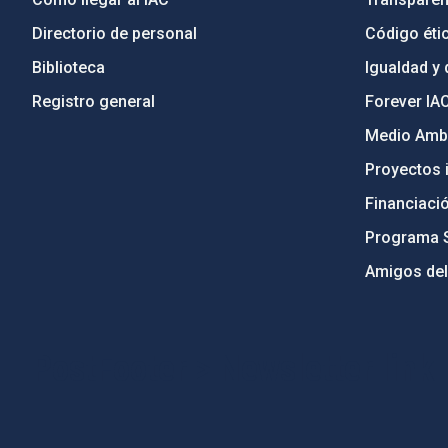
Directorio de personal
Código étic
Biblioteca
Igualdad y 
Registro general
Forever IA
Medio Ambi
Proyectos i
Financiaci
Programa 
Amigos del
PostFooter > Newsletter link