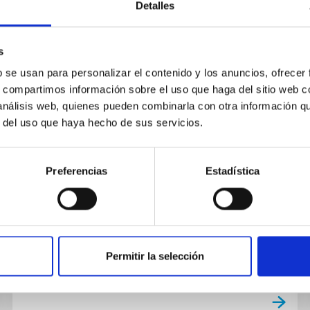
Detalles
s
b se usan para personalizar el contenido y los anuncios, ofrecer
EMPLEO
s, compartimos información sobre el uso que haga del sitio web 
 análisis web, quienes pueden combinarla con otra información q
Dos Contratos-Ingeniero/a
r del uso que haya hecho de sus servicios.
Mecánico-Código Proceso
Selectivo PS-2023-024
Preferencias
Estadística
Resolución de la Dirección del Consorcio
Público Instituto de Astrofísica de Canarias por
la que se convoca proceso selectivo para la
contratación de dos...
Permitir la selección