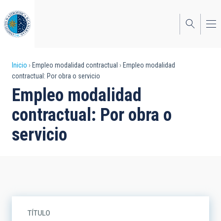
Pasar
al
contenido
principal
Sobrescribir
Inicio
Empleo modalidad contractual
Empleo modalidad
contractual: Por obra o servicio
enlaces
Empleo modalidad
de
contractual: Por obra o
ayuda
servicio
a
la
navegación
TÍTULO