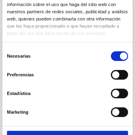
información sobre el uso que haga del sitio web con
EMPLEO
nuestros partners de redes sociales, publicidad y análisis
Un Titulado/a Superior fuera de convenio -
web, quienes pueden combinarla con otra información
(PERIODISTA PARA DIFUSIÓN DEL
que les haya proporcionado o que hayan recopilado a
SEVERO OCHOA - SO). Código de proceso
partir del uso que haya hecho de sus servicios.
selectivo (PS-2021-016)
Selección
Resolución de la Dirección del Consorcio Público
Necesarias
de
Instituto de Astrofísica de Canarias por la que se
convoca proceso selectivo para la contratación de
consentimiento
un/a...
Preferencias
Estadística
Marketing
EMPLEO
Un/a Titulado/a Superior fuera de