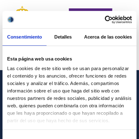
Consentimiento
Detalles
Acerca de las cookies
Esta página web usa cookies
Las cookies de este sitio web se usan para personalizar
el contenido y los anuncios, ofrecer funciones de redes
sociales y analizar el tráfico. Además, compartimos
INFORMACIÓN GENERAL
información sobre el uso que haga del sitio web con
nuestros partners de redes sociales, publicidad y análisis
Contacto
web, quienes pueden combinarla con otra información
Cómo llegar al IAC
que les haya proporcionado o que hayan recopilado a
partir del uso que haya hecho de sus servicios.
Directorio de personal
Biblioteca
Selección