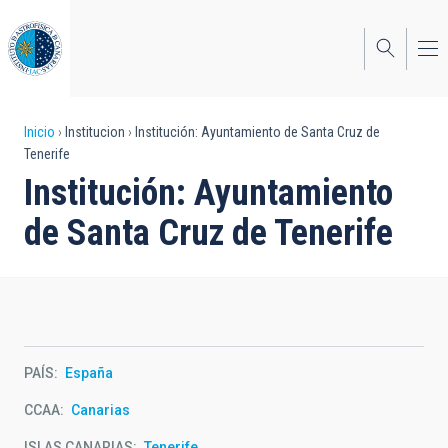
Pasar
al
contenido
principal
Sobrescribir
Inicio
Institucion
Institución: Ayuntamiento de Santa Cruz de
Tenerife
enlaces
Institución: Ayuntamiento
de
de Santa Cruz de Tenerife
ayuda
a
la
navegación
PAÍS
España
CCAA
Canarias
ISLAS CANARIAS
Tenerife