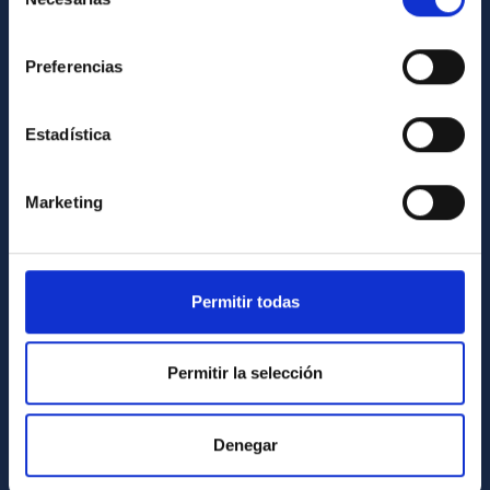
de
consentimiento
INFORMACIÓN INSTITUCIONAL
Preferencias
Legislación
Transparencia
Estadística
Código ético y política antifraude
Igualdad y diversidad de género
Marketing
Forever IAC
Medio Ambiente y Sostenibilidad
Permitir todas
Proyectos institucionales
Financiación externa
Permitir la selección
Programa Severo Ochoa
Amigos del IAC
Denegar
PORTAL DEL IAC