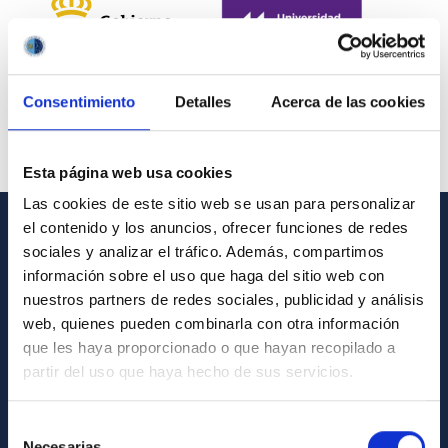
Consentimiento
Detalles
Acerca de las cookies
Esta página web usa cookies
Las cookies de este sitio web se usan para personalizar
el contenido y los anuncios, ofrecer funciones de redes
INFORMACIÓN GENERAL
sociales y analizar el tráfico. Además, compartimos
información sobre el uso que haga del sitio web con
Contacto
nuestros partners de redes sociales, publicidad y análisis
web, quienes pueden combinarla con otra información
Cómo llegar al IAC
que les haya proporcionado o que hayan recopilado a
Directorio de personal
partir del uso que haya hecho de sus servicios.
Biblioteca
Selección
Registro general
Necesarias