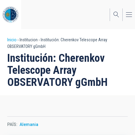
Pasar
al
contenido
principal
Sobrescribir
Inicio
Institucion
Institución: Cherenkov Telescope Array
OBSERVATORY gGmbH
enlaces
Institución: Cherenkov
de
Telescope Array
ayuda
OBSERVATORY gGmbH
a
la
navegación
PAÍS
Alemania