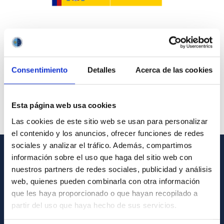
Consentimiento
Detalles
Acerca de las cookies
Esta página web usa cookies
Las cookies de este sitio web se usan para personalizar
el contenido y los anuncios, ofrecer funciones de redes
sociales y analizar el tráfico. Además, compartimos
información sobre el uso que haga del sitio web con
INFORMACIÓN GENERAL
nuestros partners de redes sociales, publicidad y análisis
web, quienes pueden combinarla con otra información
Contacto
que les haya proporcionado o que hayan recopilado a
Cómo llegar al IAC
partir del uso que haya hecho de sus servicios.
Directorio de personal