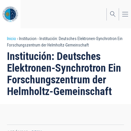
Pasar
al
contenido
principal
Sobrescribir
Inicio
Institucion
Institución: Deutsches Elektronen-Synchrotron Ein
Forschungszentrum der Helmholtz-Gemeinschaft
enlaces
Institución: Deutsches
de
Elektronen-Synchrotron Ein
ayuda
Forschungszentrum der
a
Helmholtz-Gemeinschaft
la
navegación