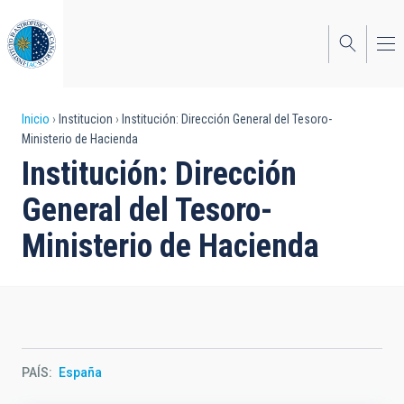
Pasar
al
contenido
principal
Sobrescribir
Inicio
Institucion
Institución: Dirección General del Tesoro-
Ministerio de Hacienda
enlaces
Institución: Dirección
de
General del Tesoro-
ayuda
Ministerio de Hacienda
a
la
navegación
PAÍS
España