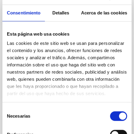
convocatoria 2013
Consentimiento
Detalles
Acerca de las cookies
Esta página web usa cookies
Las cookies de este sitio web se usan para personalizar
SUBVENCIÓN
el contenido y los anuncios, ofrecer funciones de redes
sociales y analizar el tráfico. Además, compartimos
Ayuda a la Movilidad Predoctoral de
información sobre el uso que haga del sitio web con
Estancias Breves en centros de I+D:
nuestros partners de redes sociales, publicidad y análisis
Convocatoria 2015
web, quienes pueden combinarla con otra información
que les haya proporcionado o que hayan recopilado a
partir del uso que haya hecho de sus servicios.
Selección
Necesarias
de
SUBVENCIÓN
consentimiento
La estructura y evolución de las galaxias y