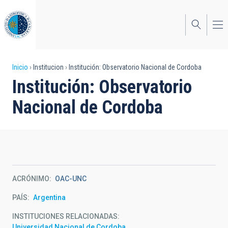
Pasar
al
contenido
principal
Sobrescribir
Inicio
Institucion
Institución: Observatorio Nacional de Cordoba
Institución: Observatorio
enlaces
Nacional de Cordoba
de
ayuda
a
la
navegación
ACRÓNIMO
OAC-UNC
PAÍS
Argentina
INSTITUCIONES RELACIONADAS
Universidad Nacional de Cordoba