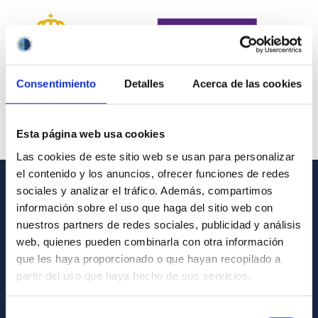
Consentimiento
Detalles
Acerca de las cookies
Esta página web usa cookies
Las cookies de este sitio web se usan para personalizar
el contenido y los anuncios, ofrecer funciones de redes
sociales y analizar el tráfico. Además, compartimos
INFORMACIÓN GENERAL
información sobre el uso que haga del sitio web con
nuestros partners de redes sociales, publicidad y análisis
Contacto
web, quienes pueden combinarla con otra información
Cómo llegar al IAC
que les haya proporcionado o que hayan recopilado a
partir del uso que haya hecho de sus servicios.
Directorio de personal
Biblioteca
Selección